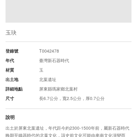
玉玦
登錄號
T0042478
年代
臺灣新石器時代
材質
玉
出土地
北葉遺址
詳細地點
屏東縣瑪家鄉北葉村
尺寸
長6.7公分，寬2.5公分，厚0.7公分
說明
出土於屏東北葉遺址，年代距今約2300-1500年前，屬新石器時代
晚期至鐵器時代的北葉文化，該史前文化可能由卑南文化演變而