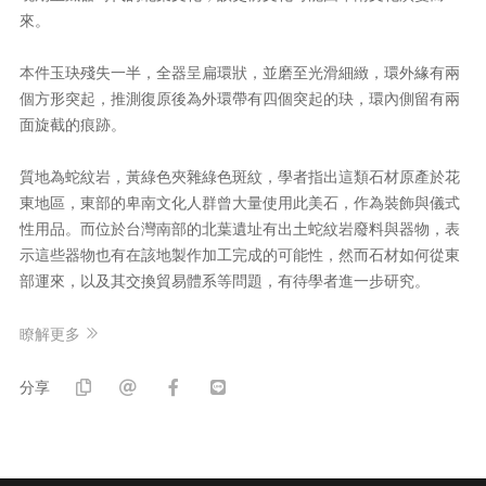
來。
本件玉玦殘失一半，全器呈扁環狀，並磨至光滑細緻，環外緣有兩
個方形突起，推測復原後為外環帶有四個突起的玦，環內側留有兩
面旋截的痕跡。
質地為蛇紋岩，黃綠色夾雜綠色斑紋，學者指出這類石材原產於花
東地區，東部的卑南文化人群曾大量使用此美石，作為裝飾與儀式
性用品。而位於台灣南部的北葉遺址有出土蛇紋岩廢料與器物，表
示這些器物也有在該地製作加工完成的可能性，然而石材如何從東
部運來，以及其交換貿易體系等問題，有待學者進一步研究。
瞭解更多
分享