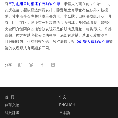
有
三對兩組首尾相連的石動物立雕
，形體大的龍在前，牛居中，小
的虎在後，擺放經過刻意安排，除受填土夯擊稍有位移外未被擾
動。其中兩件石虎整體略呈長方形、坐臥狀，口微張成齜牙狀、具
有「臣」字眼，眼後有一對高聳的長方形耳，身體成塊狀，背部中
央微凹身體兩側以淺陰刻表現四足的肌肉及腳趾，略具形式。臀部
微翹、後方有以塊狀表現的翹尾，底部有溝槽。造形及紋飾簡單，
且雕刻極淺、並有明顯的礪、砂打磨痕，與
1001號大墓動物立雕
繁
複的表現形式有明顯的不同。
分享
首 頁
中文
典藏文物
ENGLISH
關於計畫
日本語