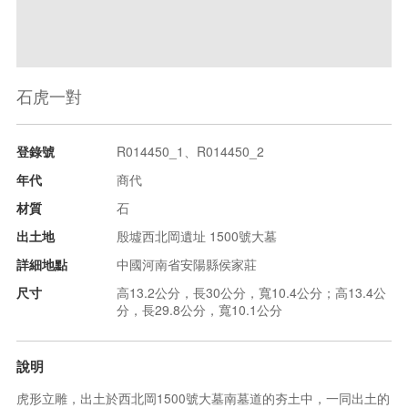
石虎一對
登錄號
R014450_1、R014450_2
年代
商代
材質
石
出土地
殷墟西北岡遺址 1500號大墓
詳細地點
中國河南省安陽縣侯家莊
尺寸
高13.2公分，長30公分，寬10.4公分；高13.4公
分，長29.8公分，寬10.1公分
說明
虎形立雕，出土於西北岡1500號大墓南墓道的夯土中，一同出土的