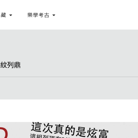
典藏
樂學考古
帶紋列鼎