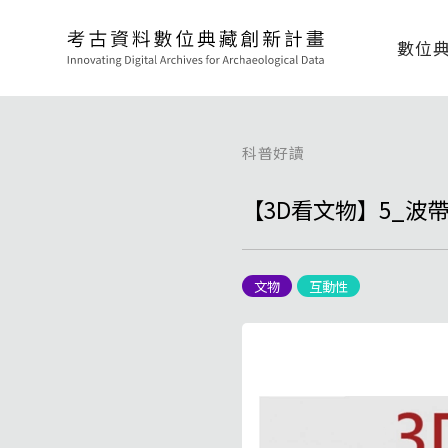
數位
科普好讀
【3D看文物】5_波
文物
互動性