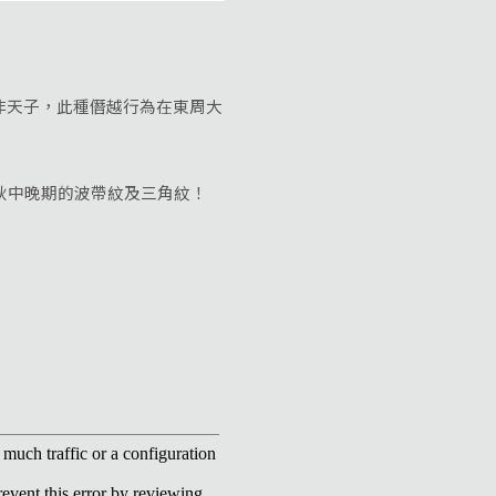
非天子，此種僭越行為在東周大
秋中晚期的波帶紋及三角紋！