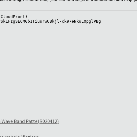
Wave Band Patte(R020412)
symbols/ flaticon