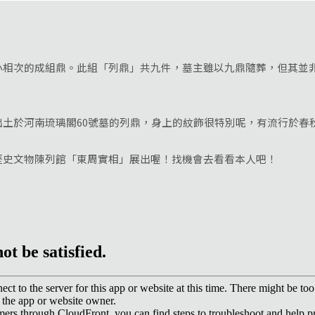
小相次的成組鼎。此組「列鼎」共九件，墓主雖以九鼎隨葬，但其並
於河南琉璃閣60號墓的列鼎，身上的紋飾很特別呢，有流行於春
文物陳列館「東周實相」展出喔！找機會去看看本人吧！