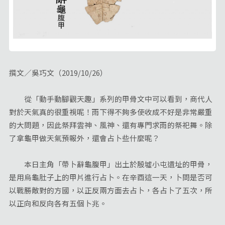
撰文／吳巧文（2019/10/26）
從「動手動腳觀天趣」系列的甲骨文中可以看到，商代人
對於天氣真的很重視呢！雨下得不夠多使收成不好是非常嚴重
的大問題，因此祭拜雲神、風神、還有專門求雨的祭祀舞。除
了拿龜甲做天氣預報外，還會占卜些什麼呢？
本日主角「帶卜辭龜腹甲」出土於殷墟小屯遺址的甲骨，
是用烏龜肚子上的甲片進行占卜。在辛酉這一天，卜問是否可
以戰勝敵對的方國，以正反兩方面去占卜，各占卜了五次，所
以正向和反向各有五個卜兆。