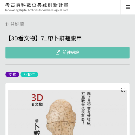
科普好讀
【3D看文物】7_帶卜辭龜腹甲
前往網站
文物
互動性