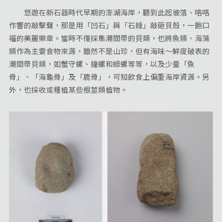
悠遊在新石器時代早期的澎湖海岸，聽到此起彼落、咯咯
作響的敲擊聲，那是用「凹石」與「石錘」敲砸貝殼，一飽口
福的美麗樂章。當時不僅採集潮間帶的貝類，也將魚類、海藻
類作為主要食物來源，雖然不是山珍，但有海味～鮮度破表的
潮間帶貝類，如蟹守螺、鐘螺和蠑螺等等，以及少量「魚
骨」、「海龜骨」及「鹿骨」，可知飲食上偏重海岸資源。另
外，也採收或種植某些根莖類植物。