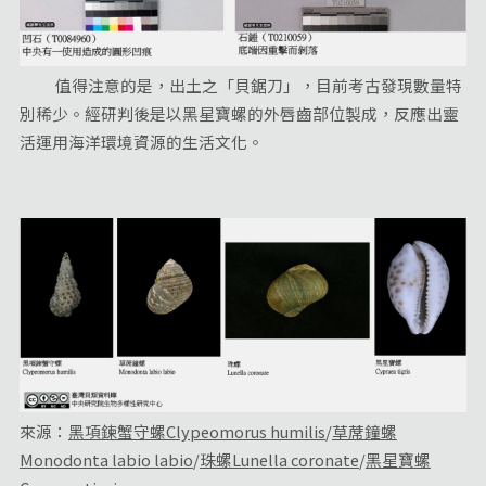
值得注意的是，出土之「貝鋸刀」，目前考古發現數量特
別稀少。經研判後是以黑星寶螺的外唇齒部位製成，反應出靈
活運用海洋環境資源的生活文化。
來源：
黑項鍊蟹守螺Clypeomorus humilis
/
草蓆鐘螺
Monodonta labio labio
/
珠螺Lunella coronate
/
黑星寶螺