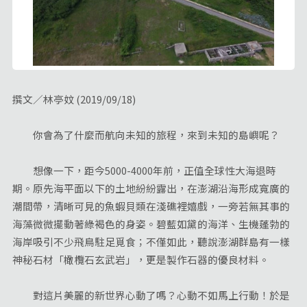
撰文／林亭妏 (2019/09/18)
你會為了什麼而航向未知的旅程，來到未知的島嶼呢？
想像一下，距今5000-4000年前，正值全球性大海退時
期。原先海平面以下的土地紛紛露出，在澎湖沿海形成寬廣的
潮間帶，清晰可見的魚蝦貝類在淺礁裡嬉戲，一旁若無其事的
海藻微微擺動著綠褐色的身姿。碧藍如黛的海洋、生機蓬勃的
海岸吸引不少飛鳥駐足覓食；不僅如此，聽說澎湖群島有一樣
神秘石材「橄欖石玄武岩」，更是製作石器的優良材料。
對這片美麗的新世界心動了嗎？心動不如馬上行動！於是