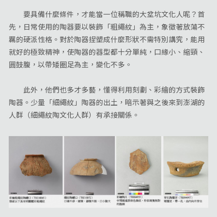
要具備什麼條件，才能當一位稱職的大坌坑文化人呢？首
先，日常使用的陶器要以裝飾「粗繩紋」為主，象徵著放蕩不
羈的硬派性格。對於陶器捏塑成什麼形狀不需特別講究，能用
就好的極致精神，使陶器的器型都十分單純，口緣小、縮頸、
圓鼓腹，以帶矮圈足為主，變化不多。
此外，他們也多才多藝，懂得利用刻劃、彩繪的方式裝飾
陶器。少量「細繩紋」陶器的出土，暗示著與之後來到澎湖的
人群（細繩紋陶文化人群）有承接關係。