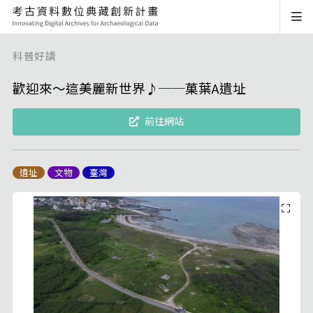
科普好讀
歡迎來～這美麗新世界♪──菓葉A遺址
前往網站
遺址
文物
臺灣