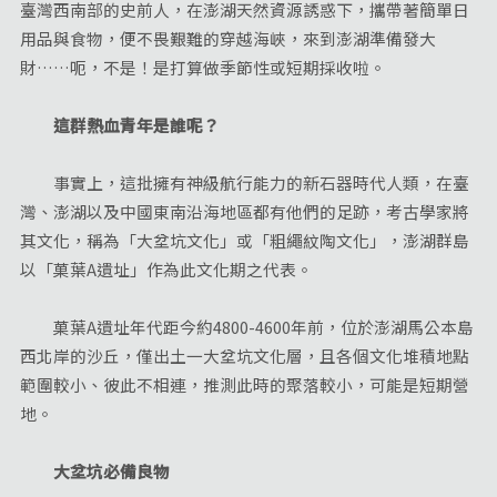
臺灣西南部的史前人，在澎湖天然資源誘惑下，攜帶著簡單日
用品與食物，便不畏艱難的穿越海峽，來到澎湖準備發大
財……呃，不是！是打算做季節性或短期採收啦。
這群熱血青年是誰呢？
事實上，這批擁有神級航行能力的新石器時代人類，在臺
灣、澎湖以及中國東南沿海地區都有他們的足跡，考古學家將
其文化，稱為「大坌坑文化」或「粗繩紋陶文化」，澎湖群島
以「菓葉A遺址」作為此文化期之代表。
菓葉A遺址年代距今約4800-4600年前，位於澎湖馬公本島
西北岸的沙丘，僅出土一大坌坑文化層，且各個文化堆積地點
範圍較小、彼此不相連，推測此時的聚落較小，可能是短期營
地。
大坌坑必備良物