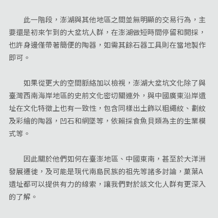
此一階段，澎湖與其他地區之間並無明顯的交易行為，主
要還是初來乍到的大坌坑人群，在澎湖做短時間停留和開採，
也許身邊僅帶著簡便的陶器，如需其餘石器工具則在當地製作
即可。
如果從更大的空間脈絡加以檢視，澎湖大坌坑文化除了與
臺灣西南海岸地區的史前文化密切關連外，與中國廣東沿岸遺
址在文化特徵上也有一致性，包含同樣出土飾以粗繩紋、劃紋
及彩繪的陶器，凹石和網墜等，依賴採食魚貝類為主的生業模
式等。
因此關於他們如何在臺澎地區、中國東南，甚至於大洋洲
發展遷徙，及可能是現代南島民族的祖先等諸多討論，菓葉A
遺址都可以提供有力的線索，讓我們對於該文化人群有更深入
的了解。