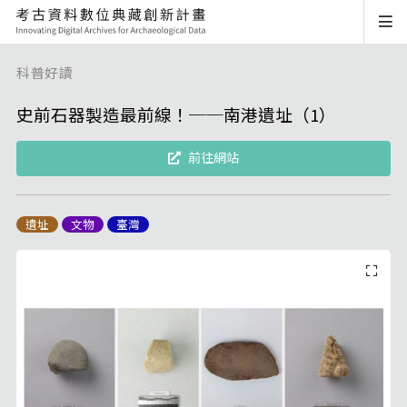
科普好讀
史前石器製造最前線！──南港遺址（1）
前往網站
遺址
文物
臺灣