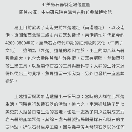
七美島石器製造場位置圖
圖片來源：中央研究院台灣考古數位典藏博物館
島上目前發現了南港史前聚落遺址（南港遺址），以及南
港、東湖和西北灣三處史前石器製造場。南港遺址年代距今約
4200-3800年前，屬新石器時代中期的細繩紋陶文化（牛稠子
文化），強調為「聚落」遺址的原因在於，出土的陶片與石器
數量龐大，包含大量陶片和些許陶環，石器有網墜、斧鋤型器
等生業工具，以及製作石器的工具與廢料等；人群的生計來源
得以從出土的貝塚、魚骨遺留一探究竟，另外也發現一座墓葬
遺跡。
上述遺留與現象皆透露出一個訊息：當時的人群在此聚落
生活，同時進行製造石器的活動。換言之，南港遺址除了是七
美史前人經營日常生活的基地，也是一處為了開採並製成玄武
岩石器的產業聚落。其餘三處石器製造場則是採石和製石的主
要地點，近似石材生產工廠，因為幾乎沒有發現石器以外任何