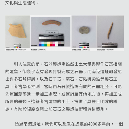
文化與生態遺物。
引人注意的是，石器製造場雖然出土大量與製作石器相關
的遺留，卻幾乎沒有發現打製完成之石器；而南港遺址則發掘
出許多石片碎屑，以及石子器、磨石、石砧與尖錐等製石工
具。考古學者推測，當時由石器製造場完成的石器粗胚，可能
先運回聚落進一步加工處理，或運銷至其他地方後，再加工成
所要的器類。這些考古遺物的出土，提供了具體且明確的證
據，有助於復原臺灣史前石器之製造技術和貿易體系。
透過南港遺址，我們可以想像在遙遠的4000多年前，一個