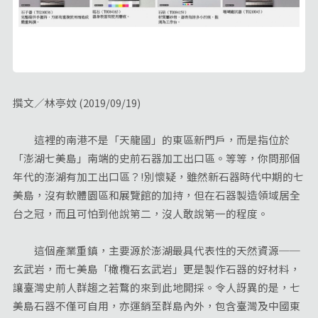
撰文／林亭妏 (2019/09/19)
這裡的南港不是「天龍國」的東區新門戶，而是指位於
「澎湖七美島」南端的史前石器加工出口區。等等，你問那個
年代的澎湖有加工出口區？!別懷疑，雖然新石器時代中期的七
美島，沒有軟體園區和展覽館的加持，但在石器製造領域居全
台之冠，而且可怕到他說第二，沒人敢說第一的程度。
這個產業重鎮，主要源於澎湖最具代表性的天然資源──
玄武岩，而七美島「橄欖石玄武岩」更是製作石器的好材料，
讓臺灣史前人群趨之若鶩的來到此地開採。令人訝異的是，七
美島石器不僅可自用，亦運銷至群島內外，包含臺灣及中國東