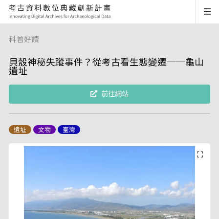
科普好讀
貝殼神秘失蹤事件？從考古看生態變遷──龜山
遺址
前往網站
遺址
文物
臺灣