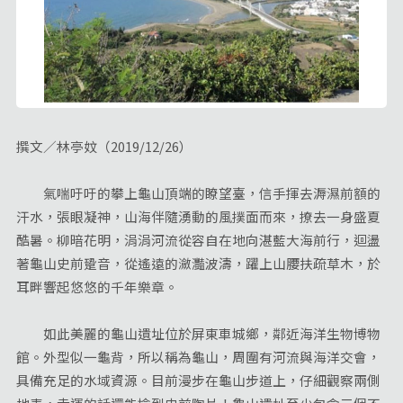
撰文／林亭妏（2019/12/26）
氣喘吁吁的攀上龜山頂端的瞭望臺，信手揮去溽濕前額的
汗水，張眼凝神，山海伴隨湧動的風撲面而來，撩去一身盛夏
酷暑。柳暗花明，涓涓河流從容自在地向湛藍大海前行，迴盪
著龜山史前跫音，從遙遠的瀲灩波濤，躍上山腰扶疏草木，於
耳畔響起悠悠的千年樂章。
如此美麗的龜山遺址位於屏東車城鄉，鄰近海洋生物博物
館。外型似一龜背，所以稱為龜山，周圍有河流與海洋交會，
具備充足的水域資源。目前漫步在龜山步道上，仔細觀察兩側