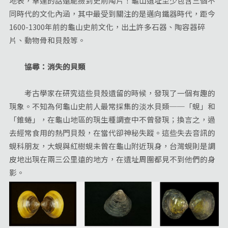
地表，幸運的話還能撿到史前陶片！龜山遺址至少包含三個不
同時代的文化內涵，其中最受到關注的是邁向鐵器時代，距今
1600-1300年前的龜山史前文化，出土許多石器、陶容器碎
片、動物骨和貝殼等。
協尋：消失的貝類
考古學家在研究這些貝殼遺留的時候，發現了一個有趣的
現象。不知為何龜山史前人最常採集的淡水貝類──「蜆」和
「錐蜷」，在龜山地區的現生種調查中不曾發現；換言之，過
去經常食用的熱門貝殼，在當代卻神秘失蹤。這些失去音訊的
蜆科朋友，大蜆與紅樹蜆未曾在龜山附近現身，台灣蜆則是調
皮地出現在兩三公里遠的地方，在遺址周圍都見不到他們的身
影。