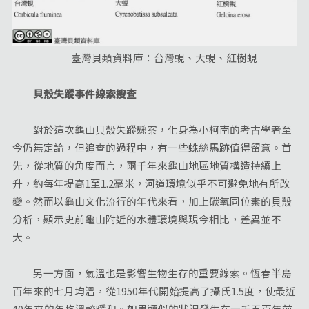
臺灣貝類資料庫：
台灣蜆
、
大蜆
、
紅樹蜆
貝殼失蹤事件線索搜查
對於這次龜山貝殼失蹤懸案，化身為小柯南的考古學者至
今仍無定論，但追查的過程中，有一些蛛絲馬跡值得留意。首
先，從地質的角度而言，兩千年來龜山地區地質構造持續上
升，約每年提高1至1.2毫米，河道環境似乎不可避免地有所改
變。然而以龜山文化流行的年代來看，加上碳氧同位素的貝殼
分析，顯示史前龜山附近的水體環境與現今相比，差異並不
大。
另一方面，氣溫也是影響生物生存的重要線索。恆春半島
百年來的七月均溫，從1950年代開始提高了攝氏1.5度，使最近
40年來的年均溫較暖和。如果類似的狀況發生在一千五百年前