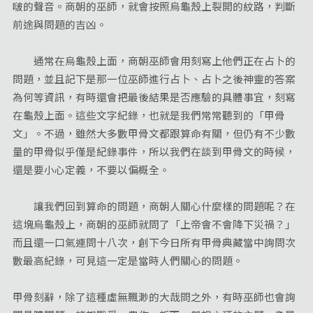
啵的聲音。商朝的巫師，就會按照烏龜殼上裂開的紋路，判斷
前途與問題的吉凶。
通常在烏龜殼上面，商朝巫師會用刻寫上他們正在占卜的
問題，並且記下是那一位巫師進行占卜、占卜之後神靈的答案
為何等資訊，有時還會把最後結果是否應驗的具體事宜，刻寫
在龜殼上面。這些文字紀錄，也就是我們常常聽到的「甲骨
文」。不過，雖然大多數甲骨文都跟算命有關，但仍有不少數
量的甲骨似乎僅是紀錄事件，所以我們在談到甲骨文的時候，
還是要小心定義，不要以偏概全。
讓我們回到算命的問題，商朝人關心什麼樣的問題呢？在
這塊烏龜殼上，商朝的巫師就問了「上帝會不會降下災禍？」
而且還一口氣連問十八次，創下今日所有甲骨典藏當中詢問次
數最高紀錄，可見這一定是當時人們關心的問題。
甲骨刻辭，除了這種虛無飄渺的大哉問之外，有時巫師也會詢