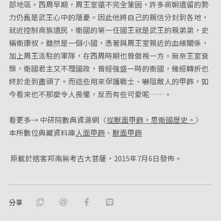
部地區。西周早期，周王室還不完全鞏固，許多商朝遺留的勢
力仍舊是武王心中的隱憂。因此他將自己的親信分封到各地，
就近控制商族遺民，衛國的第一任國王就是武王的親弟弟，史
稱衛康叔。雖然是一個小國，憑著與周王室親近的血緣關係，
加上周王派駐的軍隊，在西周時期也曾傲視一方。無奈王室衰
頹，衛國君主又不理國政，曾經強盛一時的衛國，幾經轉折也
終於走到盡頭了。而這些用來保護戰士、嚇阻敵人的甲飾，如
今看來也不那麼令人畏懼，反而有些可愛呢……。
看更多→ 中研院數典資源網〈
從獸面甲飾，思衛國歷史。
〉
本所數位典藏資料庫
人面甲飾
、
獸面甲飾
原載於痞客邦南無考古大菩薩，2015年7月6日發佈。
分享