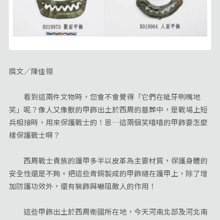
撰文／陳佳翎
看到這兩件文物時，您會不會覺得「它們在呲牙咧嘴地
笑」呢？像人又像獸的甲飾出土於西周的墓葬中，是戰場上短
兵相接時，用來保護戰士的！恩…這兩個笑嘻嘻的甲飾要怎麼
樣保護戰士啊？
西周戰士貴族的護甲多半以皮革為主要材質，保護身體的
安全性還是不夠。把這些青銅製成的甲飾縫在護甲上，除了增
加防護功效外，還有裝飾與嚇阻敵人的作用！
這些甲飾出土於西周衛國所在地，今天河南北部及河北南