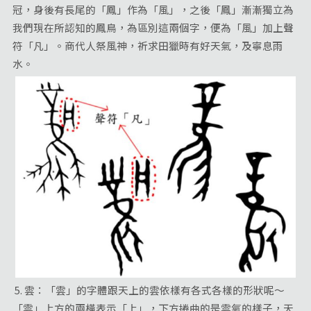
冠，身後有長尾的「鳳」作為「風」，之後「鳳」漸漸獨立為
我們現在所認知的鳳鳥，為區別這兩個字，便為「風」加上聲
符「凡」。商代人祭風神，祈求田獵時有好天氣，及寧息雨
水。
5. 雲：「雲」的字體跟天上的雲依樣有各式各樣的形狀呢～
「雲」上方的兩橫表示「上」，下方捲曲的是雲氣的樣子，天