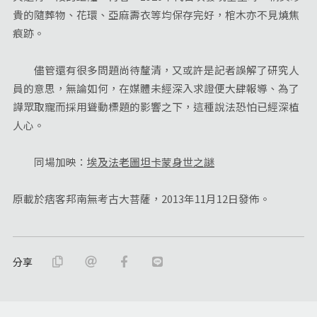
貴的隨葬物、花環、亞麻壽衣等均保存完好，棺木亦不見燒焦
痕跡。
儘管還有很多問題尚待釐清，又或許是記者誤解了研究人
員的意思，無論如何，在媒體未經深入求證便大肆報導、為了
譁眾取寵而採用聳動標題的影響之下，這種說法恐怕已經深植
人心。
同場加映：
埃及法老圖坦卡蒙身世之謎
原載於痞客邦南無考古大菩薩，2013年11月12日發佈。
分享