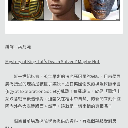
編譯／葉乃婕
Mystery of King Tut's Death Solved? Maybe Not
近一世紀以來，英年早逝的法老死因眾說紛紜，目前學界
廣為接受的理論是被臣子謀殺。近日英國倫敦的埃及探險學會
(Egypt Exploration Society)挑戰了這種說法，於是「圖坦卡
蒙跌落戰車後遭輾斃，遺體又在棺木中自焚」的新聞立刻佔據
國內外各大媒體版面。然而，這就是一切事情的真相嗎？
根據目前埃及探險學會提供的資料，有幾個疑點受到反