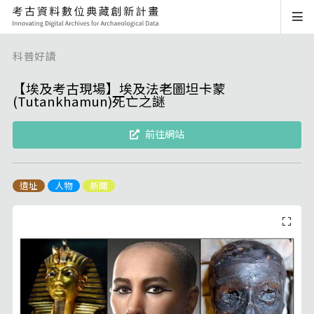
科普好讀
【埃及考古現場】埃及法老圖坦卡蒙
(Tutankhamun)死亡之謎
前往網站
遺址
人物
新聞