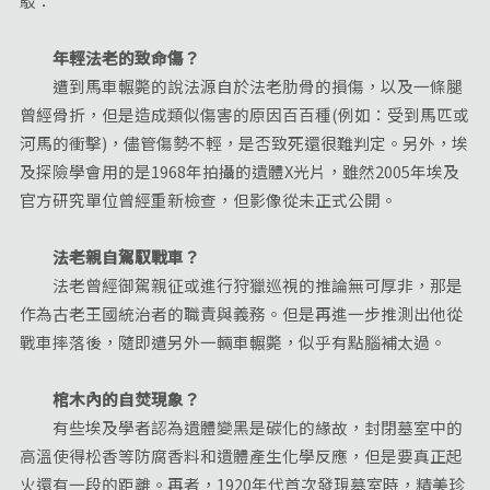
駁：
年輕法老的致命傷？
遭到馬車輾斃的說法源自於法老肋骨的損傷，以及一條腿
曾經骨折，但是造成類似傷害的原因百百種(例如：受到馬匹或
河馬的衝擊)，儘管傷勢不輕，是否致死還很難判定。另外，埃
及探險學會用的是1968年拍攝的遺體X光片，雖然2005年埃及
官方研究單位曾經重新檢查，但影像從未正式公開。
法老親自駕馭戰車？
法老曾經御駕親征或進行狩獵巡視的推論無可厚非，那是
作為古老王國統治者的職責與義務。但是再進一步推測出他從
戰車摔落後，隨即遭另外一輛車輾斃，似乎有點腦補太過。
棺木內的自焚現象？
有些埃及學者認為遺體變黑是碳化的緣故，封閉墓室中的
高溫使得松香等防腐香料和遺體產生化學反應，但是要真正起
火還有一段的距離。再者，1920年代首次發現墓室時，精美珍