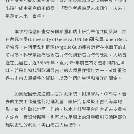
性。風光的成功案例背後，肯定也經歷過無數次的失敗，而付
出這些成本究竟值不值得，「看你考慮的是未來四年、未來十
年還是未來一百年。」
本次的跨國計畫有多個希臘和瑞士研究單位共同參與，由
日內瓦大學(University of Geneva, UNIGE)研究員Julien Beck
所領導，在阿爾戈利斯灣(Argolic Gulf)搜尋消逝在水面下的史
前村落。科學家認為從舊石器時代到新石器時代晚期，人類曾
經在此居住了近3萬5千年，直到3千年前左右才遷移到鄰近區
域。若是能夠找到歐洲最古老的人類居住遺址之一，就能重建
過去史前人類遷移的蹤跡，以及他們的生活和海洋的關係。
船隻配備最先進的回音探測系統、側掃聲納、GPS等，過
去的主要工作是進行地理測量，讓研究者模擬出古代海岸地
形，這次則取代地面工作站、以水上科學平台的方式來支援考
古調查；實際發掘時，也可以先用船上的液壓吸引器清除部分
難以處理的淤泥，再由考古人員接手。