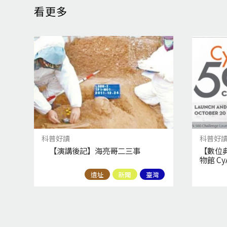
看更多
科普好讀
科普好
【演講後記】海亮哥二三事
【數位
物館 Cy
遺址
新聞
臺灣