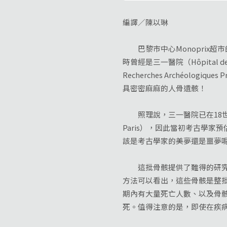
編譯／陳以琳
巴黎市中心Monoprix超
時曾經是三一醫院（Hôpital de
Recherches Archéol
具密密麻麻的人骨遺骸！
照理說，三一醫院已在18世紀
Paris），因此當初考古學
該是考古學家的美夢還是噩夢呢
這批骨骸提供了難得的研究素
方法可以看出，這些骨骸是整
期內有大量死亡人數、以及骨
死。值得注意的是，即使在疾