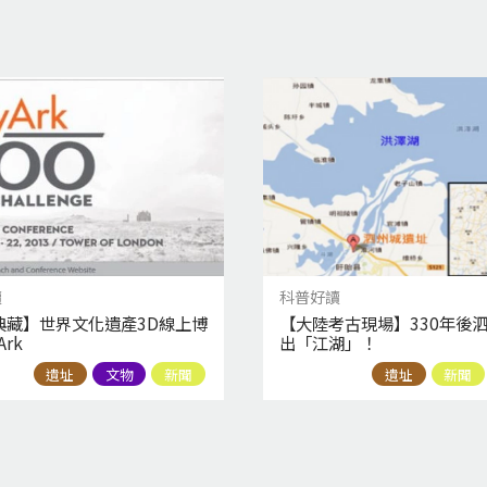
讀
科普好讀
典藏】世界文化遺產3D線上博
【大陸考古現場】330年後
Ark
出「江湖」！
遺址
文物
新聞
遺址
新聞