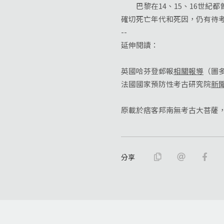
巴黎在14、15、16世紀都
確切死亡年代和死因，仍有待
--
延伸閱讀：
英國哈芬登郵報
相關報導
（圖
法國國家預防性考古研究院
新
原載於痞客邦南無考古大菩薩，2
分享