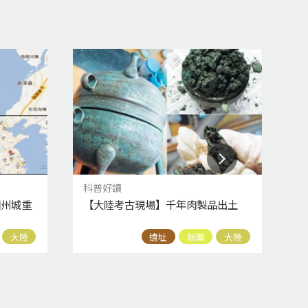
科普好讀
科
泗州城重
【大陸考古現場】千年肉製品出土
【
古
大陸
遺址
新聞
大陸