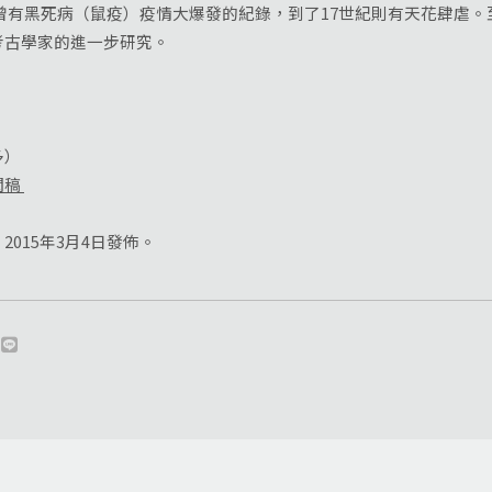
曾有黑死病（鼠疫）疫情大爆發的紀錄，到了17世紀則有天花肆虐
考古學家的進一步研究。
多）
聞稿
015年3月4日發佈。