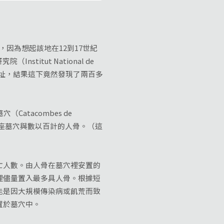
因為想起該地在12到17世紀
nstitut National de
壞到歷史遺址，結果這下竟然發現了兩百多
tacombes de
八座墓穴與數以百計的人骨。（這
人數。由人骨在墓穴裡安置的
裡儘量置入最多具人骨。根據短
能是因大規模傳染病或飢荒而致
置於墓穴中。