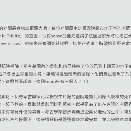
市的老闆最近應該很頭大吧！這位老闆原本計畫改建超市地下室的空間，
 la Trinité）的墓園，很有sense的他先邀請了法國國家預防性考古研究院（I
ogiques Préventives）的專家來做調查與試掘，以免正式施工時破
時拆除，所有墓園內的骨骸也應已移進了位於巴黎十四區的地下墓穴（Ca
家預估只會出土零星的人骨，誰曉得經過幾天的發掘，他們竟已發現了
？從照片看起來，這個team只有三個人？！）
材，使得考古學家可以檢視中世紀的醫院是如何因應大規模的死亡
批一起下葬的，骨骸與骨骸間排列緊密，似乎是為了能在有限的空間
骸未有可見外傷的事實，考古學家初步判斷這些男女老幼的生命，可
病或飢荒的侵襲下，這些遺骸仍是整整齊齊地被安葬，並非被隨意棄