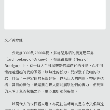
文／黃婷鈺
公元前3300到2300年間，蘇格蘭北端的奧克尼群島
（archipelago of Orkney），布羅德蓋岬（Ness of
Brodgar）上，有一群人手裡握著新石器時代的技術，心中卻
懷抱著超越時代的願景，以無比的毅力，開採數千公噸的砂
岩，打造了一群宏偉的石造建築，包括巨大的圍牆、神廟等遺
構，其目的無他，就是要在世人面前展現他們的實力，使見到
的人除了覺得驚艷之外，更心生折服與畏懼。
以現代人的世界觀來看，布羅德蓋岬可真是寒冷又偏僻遙