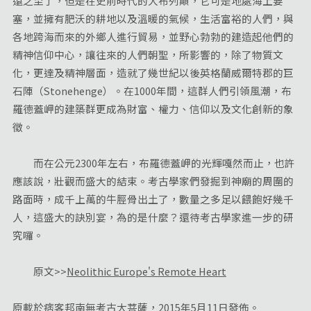
遠之至了，但是在史前時代的大布列顛，它可是地處海上要
塞，並擁有肥沃的耕地以及溫暖的氣候，生活富裕的人們，與
各地跨海而來的外鄉人進行貿易，並野心勃勃的建造起他們的
精神信仰中心，讓往來的人們朝聖，所影響的，除了物質文
化，更達及精神層面，造就了幾世紀以後英格蘭威爾特郡的巨
石陣（Stonehenge）。在1000年間，這群人們引領風潮，布
羅德蓋岬的建築群更成為財富、權力、信仰以及文化創新的象
徵。
而在公元2300年左右，布羅德蓋岬的光輝嘎然而止，也許
應該說，壯觀而盛大的結束。考古學家們發掘到神廟的周圍的
路面時，成千上萬的牛脛骨出土了，數量之多足以餵飽好幾千
人，這盛大的訣別宴，為的是什麼？還待考古學家進一步的研
究囉。
原文>>
Neolithic Europe's Remote Heart
原載於痞客邦南無考古大菩薩，2015年5月11日發佈。