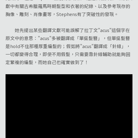
獻中有關古希臘羅馬時期髮型和衣著的紀錄、以及參考現存的
胸像、雕刻、肖像畫等，Stephens有了突破性的發現。
她先提出某些翻譯文獻可能誤解了拉丁文"acus"這個字在
原文中的意思："acus"多被翻譯成「單挺髮簪」，但單挺髮簪
是hold不住那種厚重編髮的；假如將"acus"翻譯成「針線」，
一切都變得合理，即使不用假髮，只需要靠針線輔助就能夠固
定繁複的編髮，而她自己也確實做到了！