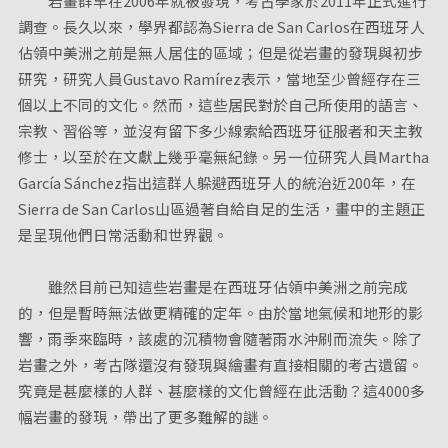
岩畫群早在2006年就被發現，考古學家於2011年正式進行
調查。長久以來，學界都認為Sierra de San Carlos在西班牙人
佔領中美洲之前是無人居住的區域；但是從岩畫的發現與初步
研究，研究人員Gustavo Ramírez表示，當地至少曾經存在三
個以上不同的文化。然而，這些居民對於自己所使用的語言、
宗教、習俗等，並沒有留下多少線索給西班牙征服者和天主教
修士，以至於在文獻上幾乎毫無紀錄。另一位研究人員Martha
García Sánchez指出這群人躲避西班牙人的統治近200年，在
Sierra de San Carlos山區過著自給自足的生活，畫中的主題正
是呈現他們日常活動和世界觀。
雖然目前已知這些岩畫是在西班牙佔領中美洲之前完成
的，但是暫時無法做更精確的定年。由於當地氣候和地形的影
響，雨季來臨時，該處的沉積物會隨著雨水沖刷而流失。除了
岩畫之外，考古隊還沒有發現與繪畫有直接相關的考古遺留。
究竟是甚麼樣的人群、甚麼樣的文化曾經在此活動？這4000多
幅岩畫的發現，帶出了更多難解的謎。