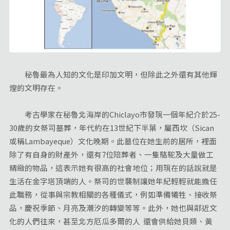
秘魯最為人知的文化是印加文明，但除此之外還有其他輝
煌的文明存在。
考古學家在秘魯北海岸的Chiclayo市發現一個年紀介於25-
30歲的女祭司墓葬，年代約在13世紀下半葉，屬西坎（Sican
或稱Lambayeque）文化晚期。此墓位在她生前的居所，裡面
除了有自身的財產外，還有7位陪葬者、一隻駱駝及大量做工
精緻的物品，這表示她有很高的社會地位；用現在的話說就是
生活在金字塔頂端的人。祭司的世襲制讓她年紀輕輕就能擔任
此職務，從事與宗教相關的各種儀式，例如準備犧牲、接收祭
品，慶祝季節、月亮及潮汐的轉變等等。此外，她也與鄰近文
化的人們往來，甚至北方厄瓜多爾的人 還會供給她貝類、黃