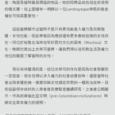
金、陶器及當時最具價值的物品。她的陪葬品尚包括生前使用
的儀式甕，從上面繪有一柄飾以一位Lambayeque神祇的黃金
權杖可知其重要性。
這座墓葬顯示出當時不是只有男性能進入權力及宗教階
層，女性也能，因此學者認為應該還有更多像她這樣的女性存
在。同位於秘魯北海岸但早於西坎文化的莫希（Mochica）文
化，晚期也曾出土女祭司墓葬，讓我們得以從宗教生活及權力
地位的層面了解當時的女性。
現在尚待釐清的是，這位女祭司的存在是因為社會發展到
一定程度，使女性得以涉入權力的社會自覺反映，還是當時社
會出現某種危機，需要仰賴女性穩定局勢的一種政治反映。目
前這副保存尚好的人骨會進到實驗室繼續研究，之後會公開展
示，作為前哥倫比亞文明（pre-Columbian civilizations）時
期女生掌有權力的證明。