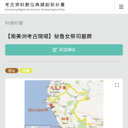
科普好讀
【南美洲考古現場】秘魯女祭司墓葬
前往網站
遺址
新聞