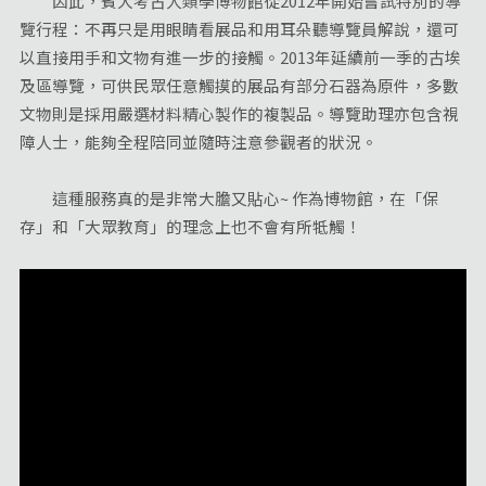
因此，賓大考古人類學博物館從2012年開始嘗試特別的導
覽行程：不再只是用眼睛看展品和用耳朵聽導覽員解說，還可
以直接用手和文物有進一步的接觸。2013年延續前一季的古埃
及區導覽，可供民眾任意觸摸的展品有部分石器為原件，多數
文物則是採用嚴選材料精心製作的複製品。導覽助理亦包含視
障人士，能夠全程陪同並隨時注意參觀者的狀況。
這種服務真的是非常大膽又貼心~ 作為博物館，在「保
存」和「大眾教育」的理念上也不會有所牴觸！