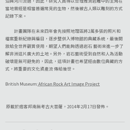
泊與河川流過，因此，研究人員得以合理推測岩雕中的主角在
當地曾經是相當普遍常見的生物，然後被古人類以雕刻的方式
記錄下來。
計畫團隊在未來四年會先按照地理區將2萬多張的照片和
檔案重新紀錄與編目，逐步整併入博物館的典藏系統，最後開
放給全世界觀賞使用，期望人們能夠透過岩石 藝術來進一步了
解非洲這片廣大的土地。另外，岩石藝術受到自然和人為活動
破壞是無可避免的，因此，這項計畫也希望經由數位典藏的方
式，將重要的文化資產流 傳給後世。
British Museum:
African Rock Art Image Project
原載於痞客邦南無考古大菩薩，2014年2月17日發佈。