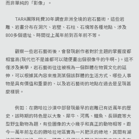
而非單純的「影像」。
TARA團隊耗費30年調查非洲全境的岩石藝術，這些岩
雕、岩畫分布在洞穴、岩壁、石柱、石塊等各種地點、涉及
800多個遺址、時間從上萬年前到百年前不等。
觀察一些岩石藝術後，會發現創作者對於主題的掌握度都
相當高(現代也不是誰都可以隨便畫出個很像牛的牛啊~ )。這不
僅涉及美學，岩石藝術往往被視為一個群體在物質文化的延
伸，可以根據其內容來推測某個該群體的生活方式、哪些人事
物是具有價值和重要的、以及岩石藝術的地點在過去是呈現甚
麼樣貌。
例如：在撒哈拉沙漠中部發現最早的岩雕已有近萬年的歷
史，該時期的特色是以大象、犀牛、河馬、鱷魚、長頸鹿等大
型野生動物為題，有些圖像的大小幾乎和真正的動物相等。距
今一萬年前左右的撒哈拉地區實為一片肥沃的綠地，其間有湖