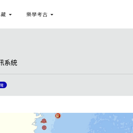
典藏
樂學考古
訊系統
灣