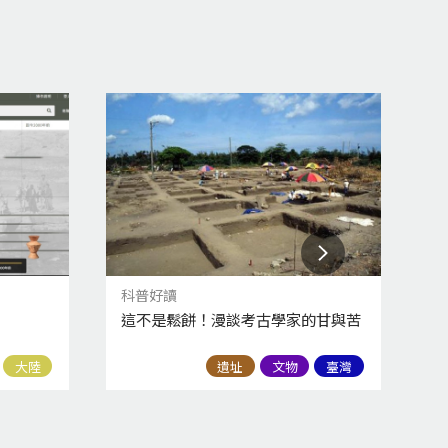
科普好讀
主
這不是鬆餅！漫談考古學家的甘與苦
教
大陸
遺址
文物
臺灣