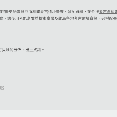
究院歷史語言研究所相關考古遺址普查、發掘資料，並介接
考古資料
服務，讓使用者能瀏覽並檢索臺灣及離島各地考古遺址資訊。另搭配
臺
古貝類的分佈、出土資訊。