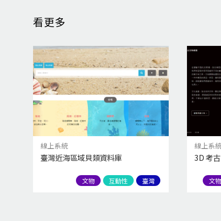
看更多
線上系統
線上系
臺灣近海區域貝類資料庫
3D 考
文物
互動性
臺灣
文