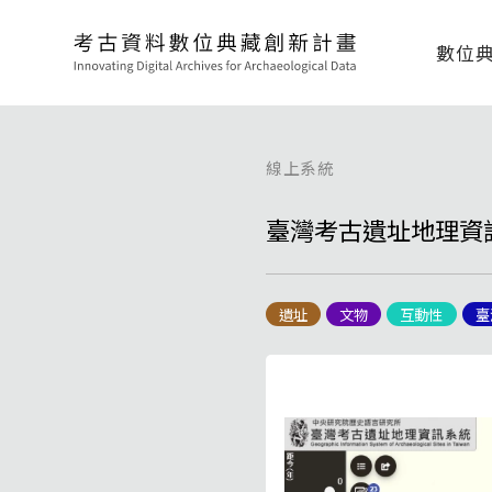
數位
線上系統
臺灣考古遺址地理資
遺址
文物
互動性
臺