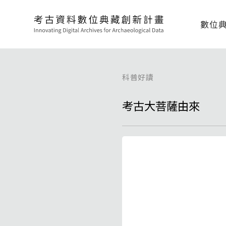
數位
科普好讀
考古大菩薩由來