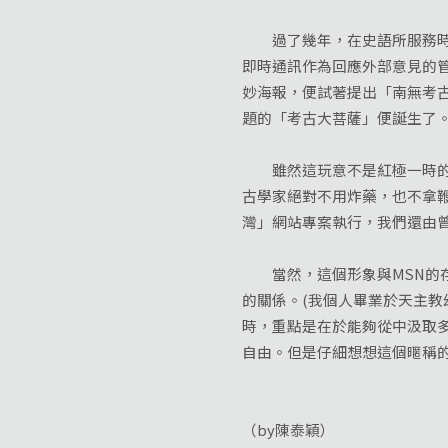
過了幾年，在史語所服務時，
即時通訊作為回應外部意見的
妙海報，便試著提出「南無考
題的「考古大菩薩」便誕生了
雖然這玩意不是紅極一時的東
古學家絕對不用炸藥，也不拿
灣」網站專案執行，我們還由
當然，這個形象與MSN的存
的關係。(我個人畢業於天主教
時，重點是在於能夠從中汲取
自由。但是仔細想想這個暱稱
（by陳泰穎）