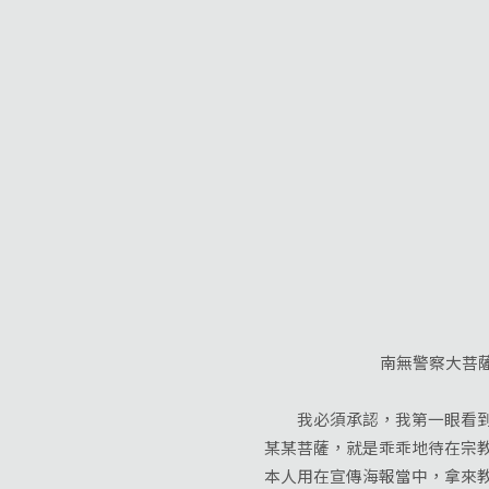
南無警察大菩薩
我必須承認，我第一眼看到這
某某菩薩，就是乖乖地待在宗
本人用在宣傳海報當中，拿來