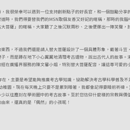
我很榮幸可以遇到一位支持創新點子的好長官，和一個鼓勵分享的
管道時，我們得要替我們的MSN取個友善又好記的暱稱，那時的我腦
古大菩薩」的暱稱，大家聽了之後沉默兩秒、之後便爆出一陣笑聲，
。
西，不過我們還是請人替大菩薩設計了一個具體形象，戴著斗笠、
鞭子，而是蹲在地下小心翼翼地清理考古遺物，說出古代人的故事。
曾經在廣播界服務的陳文馨小姐，特別替大菩薩配音，讓這尊可愛的
在，主要是希望能夠推廣考古學知識，協助解決考古學科學普及不
幼稚園，現在每天晚上只要不是累到睡著，我都會記得要睡前祈禱。
多少以往塵封在學術圈中的考古故事。至於您信仰什麼樣的宗教與價
的由來，還真的是「偶然」的小孩呢！