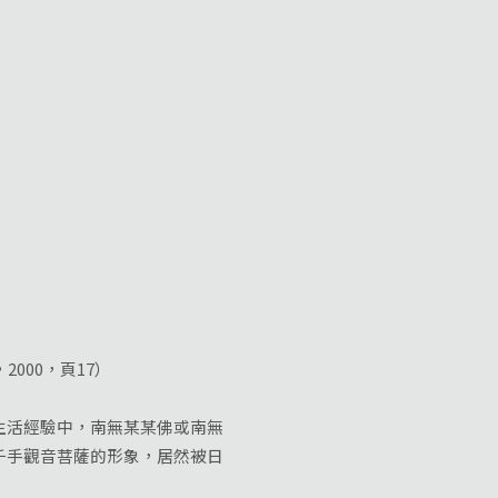
000，頁17）
活經驗中，南無某某佛或南無
千手觀音菩薩的形象，居然被日