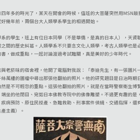
年多的時光了，某天在開會的時候，值班的大菩薩突然用MSN敲
從好幾年前，兩個台大人類學系學生的相遇開始。
的學生，班上有位日本同學（不是華僑，是真的日本人），天資聰
灣之間的歷史糾葛。人類學系不只要念文化人類學，考古人類學也是
的書，做成重點，一起討論渡過考試難關，真是美好的少年時代。
老菸味的宿舍裡，他開了電腦對我說：「泰迪先生，有一張圖片一
千絲萬縷的圖檔中尋出那張他翻拍的照片。他的研究題目是日治時期
自然是不可輕忽的重點。這張他翻拍的照片，就是在當時警察衛生博
，端坐的他閉目、宛如日本佛教寺院中的佛像雕塑。不過更有趣的是
：疾病預防、原住民授產、急難救助、刑事案件偵緝、交通指揮，還
共產主義）。