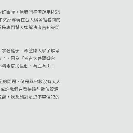
好團隊。當我們準備運用MSN
中突然浮現在台大宿舍裡看到的
於是專門幫大家解決考古知識問
拿著鏟子，希望讓大家了解考
末了，因為「考古大菩薩遊台
小精靈更加生動、有血有肉！
足的問題，倒是與宗教沒有太大
)或許我們在看待這些數位資源
值觀，我想絕對是您不容侵犯的