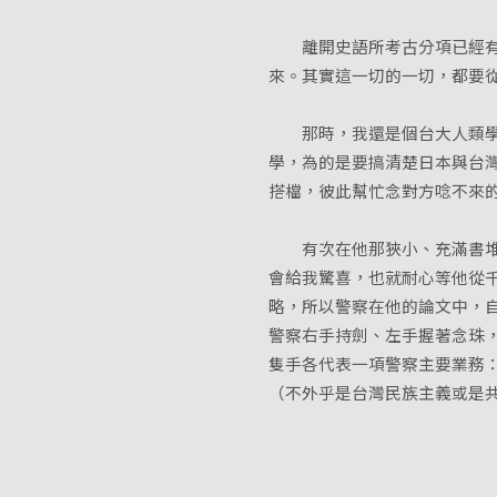
離開史語所考古分項已經有四
來。其實這一切的一切，都要
那時，我還是個台大人類學系
學，為的是要搞清楚日本與台
搭檔，彼此幫忙念對方唸不來
有次在他那狹小、充滿書堆與
會給我驚喜，也就耐心等他從
略，所以警察在他的論文中，
警察右手持劍、左手握著念珠
隻手各代表一項警察主要業務
（不外乎是台灣民族主義或是