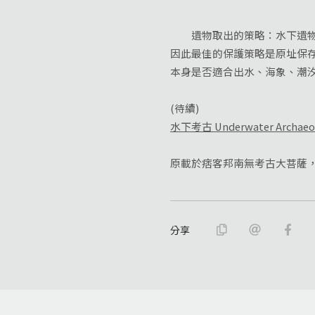
遺物取出的策略：水下遺物經
因此最佳的保護策略是原址保
本身是否適合出水、海象、潮
(待續)
水下考古 Underwater Archaeolo
原載於痞客邦南無考古大菩薩，2
分享