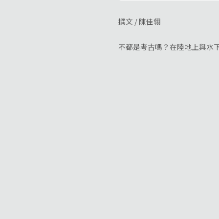
撰文 / 陳佳翎
不都是考古嗎？在陸地上與水