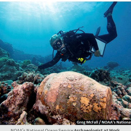
NOAA's National Ocean Service:
Archaeologist at Work