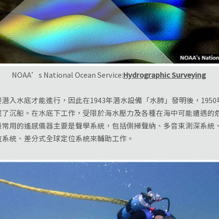
NOAA’s National Ocean Service:
Hydrographic Surveying
水底才能進行，因此在1943年潛水設備「水肺」發明後，195
掘了沉船。在水底下工作，受限於海水壓力及各種在海中可能遭遇的
最常用的遙感儀器主要是聲學系統，包括側掃聲納、多音束測深系統
位系統、差分式全球定位系統來輔助工作。