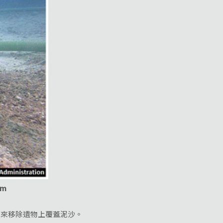
um
機來移除遺物上覆蓋泥沙。