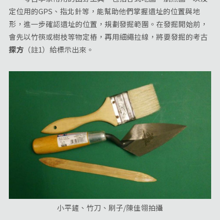
定位用的GPS、指北針等，能幫助他們掌握遺址的位置與地
形，進一步確認遺址的位置，規劃發掘範圍。在發掘開始前，
會先以竹筷或樹枝等物定樁，再用細繩拉線，將要發掘的考古
探方
（註1）給標示出來。
小平鏟、竹刀、刷子/陳佳翎拍攝