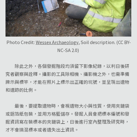
Photo Credit:
Wessex Archaeology
, Soil description. (CC BY-
NC-SA 2.0)
除此之外，各個發掘階段均須留下影像紀錄，以利日後研
究者觀察與詮釋。攝影的工具除相機、攝影機之外，也需準備
牌示與標竿，才能在照片上標示出正確的坑號，並呈現出遺物
和遺跡的比例。
最後，要提取遺物時，會視遺物大小與性質，使用夾鏈袋
或鋁箔紙包裝，並用方格籃儲存。發掘人員會把標本編號和發
掘資訊寫在裝標本的夾鏈袋上，日後進行室內整理及研究時，
才不會搞混標本或者遺失出土資訊。