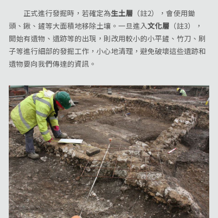
正式進行發掘時，若確定為
生土層
（註2），會使用鋤
頭、鍬、鏟等大面積地移除土壤。一旦進入
文化層
（註3），
開始有遺物、遺跡等的出現，則改用較小的小平鏟、竹刀、刷
子等進行細部的發掘工作，小心地清理，避免破壞這些遺跡和
遺物要向我們傳達的資訊。