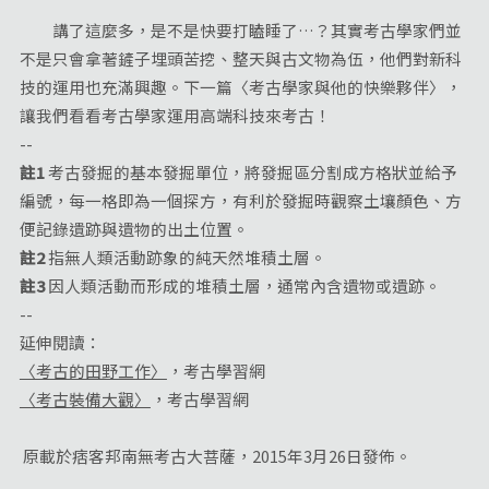
講了這麼多，是不是快要打瞌睡了…？其實考古學家們並
不是只會拿著鏟子埋頭苦挖、整天與古文物為伍，他們對新科
技的運用也充滿興趣。下一篇〈考古學家與他的快樂夥伴〉，
讓我們看看考古學家運用高端科技來考古！
--
註1
考古發掘的基本發掘單位，將發掘區分割成方格狀並給予
編號，每一格即為一個探方，有利於發掘時觀察土壤顏色、方
便記錄遺跡與遺物的出土位置。
註2
指無人類活動跡象的純天然堆積土層。
註3
因人類活動而形成的堆積土層，通常內含遺物或遺跡。
--
延伸閱讀：
〈考古的田野工作〉
，考古學習網
〈考古裝備大觀〉
，考古學習網
原載於痞客邦南無考古大菩薩，2015年3月26日發佈。