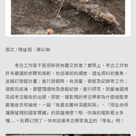
撰文 / 陳佳翎、陳以琳
考古工作是不是很新奇有趣又刺激？實際上，考古工作有
許多嚴謹的步驟和規範，包括事前的調查、遺址資料的蒐集，
並擬訂發掘計畫；進行發掘時，有測量、發掘及記錄等工作；
發掘完成後，要整理遺物及發掘紀錄、進行研究，到最後還得
完成考古報告的出版。那麼，電影裡的考古學家為什麼總是穿
戴著皮衣和槍枝，一副「我要去叢林深處探險」、「用生命保
護廢墟裡的國家寶藏」的英雄情懷？嗯…你真的電影看太多
囉......。別再幻想了，快來認識考古學家真正的「傢俬」吧！