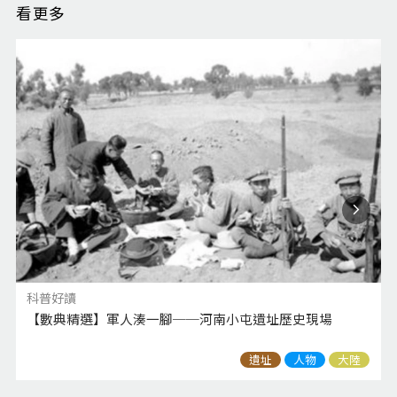
看更多
科普好讀
【數典精選】軍人湊一腳──河南小屯遺址歷史現場
遺址
人物
大陸