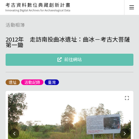
活動相簿
2012年 走訪南投曲冰遺址：曲冰－考古大菩薩
第一鋤
前往網站
遺址
活動記錄
臺灣