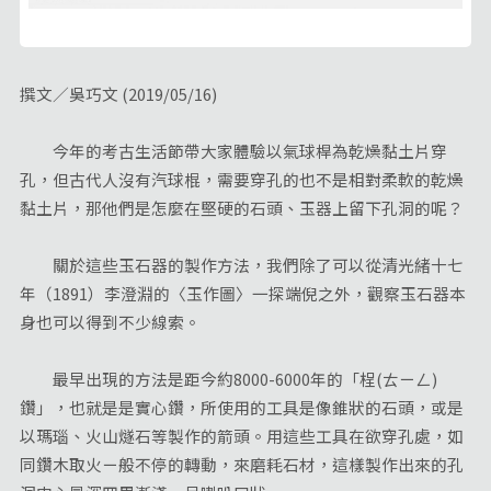
撰文／吳巧文 (2019/05/16)
今年的考古生活節帶大家體驗以氣球桿為乾燥黏土片穿
孔，但古代人沒有汽球棍，需要穿孔的也不是相對柔軟的乾燥
黏土片，那他們是怎麼在堅硬的石頭、玉器上留下孔洞的呢？
關於這些玉石器的製作方法，我們除了可以從清光緒十七
年（1891）李澄淵的〈玉作圖〉一探端倪之外，觀察玉石器本
身也可以得到不少線索。
最早出現的方法是距今約8000-6000年的「桯(ㄊㄧㄥ)
鑽」，也就是是實心鑽，所使用的工具是像錐狀的石頭，或是
以瑪瑙、火山燧石等製作的箭頭。用這些工具在欲穿孔處，如
同鑽木取火ㄧ般不停的轉動，來磨耗石材，這樣製作出來的孔