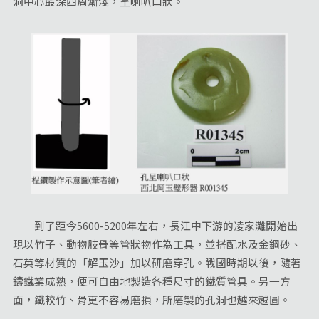
洞中心最深四周漸淺，呈喇叭口狀。
到了距今5600-5200年左右，長江中下游的凌家灘開始出
現以竹子、動物肢骨等管狀物作為工具，並搭配水及金鋼砂、
石英等材質的「解玉沙」加以研磨穿孔。戰國時期以後，隨著
鑄鐵業成熟，便可自由地製造各種尺寸的鐵質管具。另一方
面，鐵較竹、骨更不容易磨損，所磨製的孔洞也越來越圓。