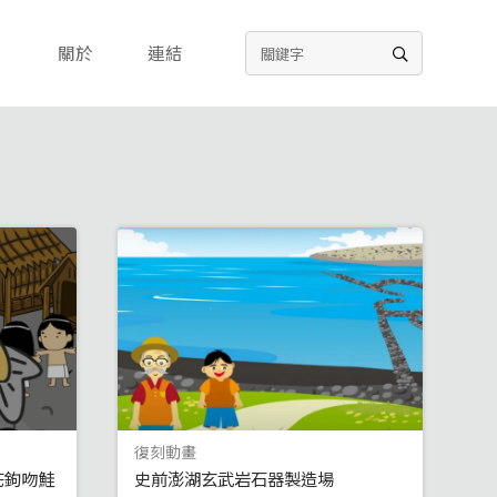
關於
連結
復刻動畫
花鉤吻鮭
史前澎湖玄武岩石器製造場