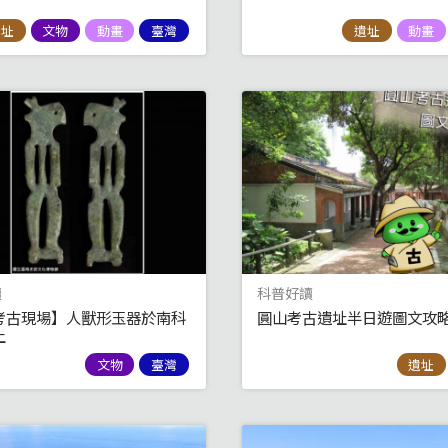
遺址
文物
動畫
臺灣
遺址
動畫
讀
科普好讀
考古現場】人獸形玉器於南科
圓山考古遺址半日遊圖文攻
土
文物
臺灣
遺址