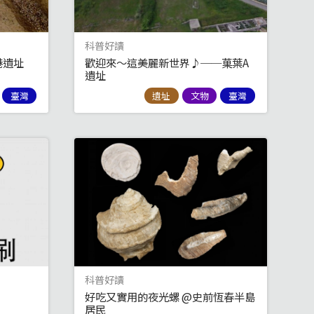
科普好讀
港遺址
歡迎來～這美麗新世界♪──菓葉A
遺址
臺灣
遺址
文物
臺灣
科普好讀
好吃又實用的夜光螺 @史前恆春半島
居民