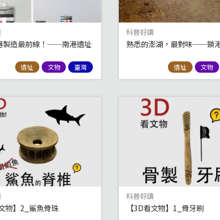
讀
科普好讀
器製造最前線！──南港遺址
熟悉的澎湖，最對味──鎖
遺址
文物
臺灣
遺址
文物
讀
科普好讀
文物】2_鯊魚骨珠
【3D看文物】1_骨牙刷