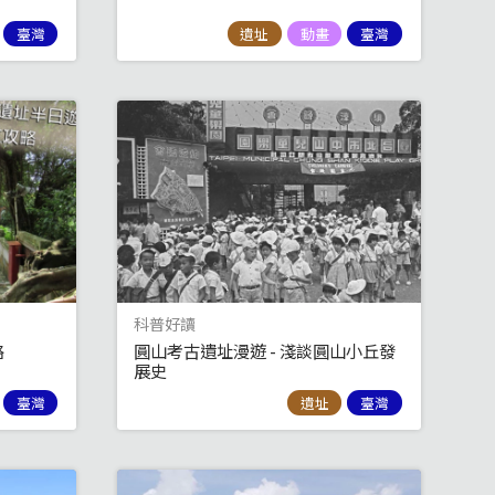
臺灣
遺址
動畫
臺灣
科普好讀
略
圓山考古遺址漫遊 - 淺談圓山小丘發
展史
臺灣
遺址
臺灣