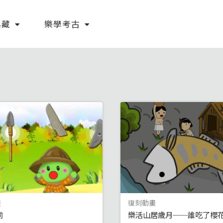
典藏
樂學考古
畫
復刻動畫
前
樂活山居歲月──誰吃了櫻