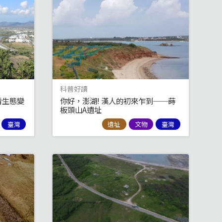
科普好讀
看生態變
你好，澎湖! 漢人的初來乍到──蒔
板頭山A遺址
臺灣
遺址
文物
臺灣