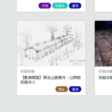
文物
互動性
臺灣
科普好讀
科普好
【數典精選】樂活山居歲月：山野間
到曲冰
的曲冰人
遺址
臺灣