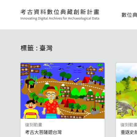
數位
標籤 : 臺灣
復刻動畫
復刻動
考古大菩薩遊台灣
重返史