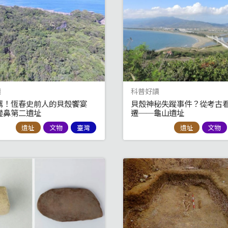
讀
科普好讀
薦！恆春史前人的貝殼饗宴
貝殼神秘失蹤事件？從考古
鑾鼻第二遺址
遷──龜山遺址
遺址
文物
臺灣
遺址
文物