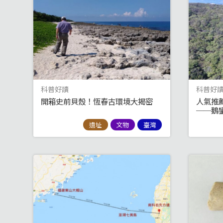
科普好讀
科普好
開箱史前貝殼！恆春古環境大揭密
人氣推
──鵝
遺址
文物
臺灣