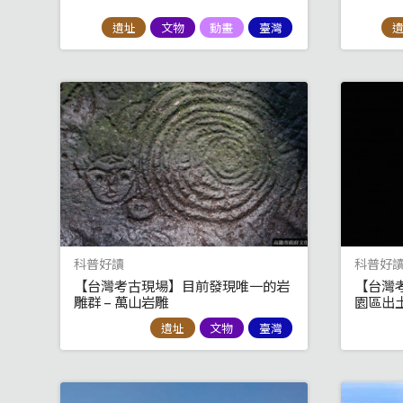
遺址
文物
動畫
臺灣
科普好讀
科普好
【台灣考古現場】目前發現唯一的岩
【台灣
雕群 – 萬山岩雕
園區出
遺址
文物
臺灣