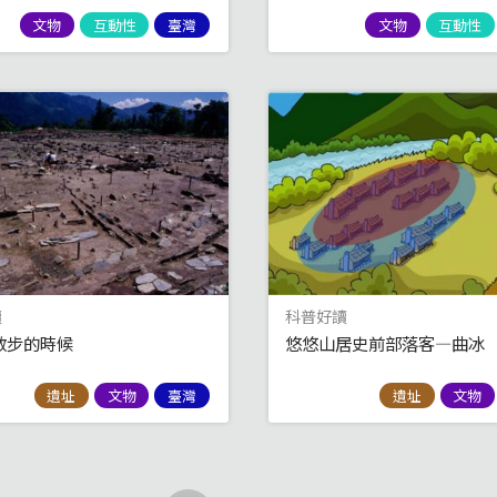
文物
互動性
臺灣
文物
互動性
讀
科普好讀
散步的時候
悠悠山居史前部落客—曲冰
遺址
文物
臺灣
遺址
文物