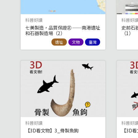
科普好讀
科普好
七美製造，品質保證㊣ ──南港遺址
史前石
和石器製造場（2）
（1）
遺址
文物
臺灣
科普好讀
科普好
【3D看文物】3_骨製魚鉤
【3D看