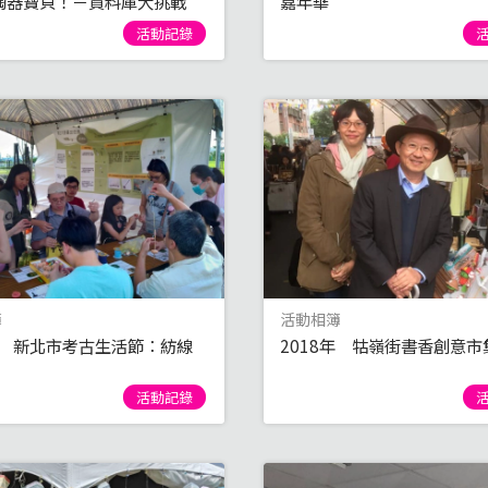
陶器寶貝！－資料庫大挑戰
嘉年華
活動記錄
簿
活動相簿
9年 新北市考古生活節：紡線
2018年 牯嶺街書香創意市
活動記錄