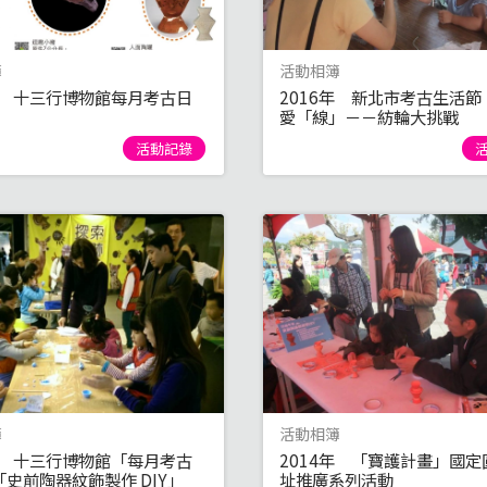
簿
活動相簿
6年 十三行博物館每月考古日
2016年 新北市考古生活節
愛「線」－－紡輪大挑戰
活動記錄
簿
活動相簿
5年 十三行博物館「每月考古
2014年 「寶護計畫」國定
史前陶器紋飾製作 DIY」
址推廣系列活動