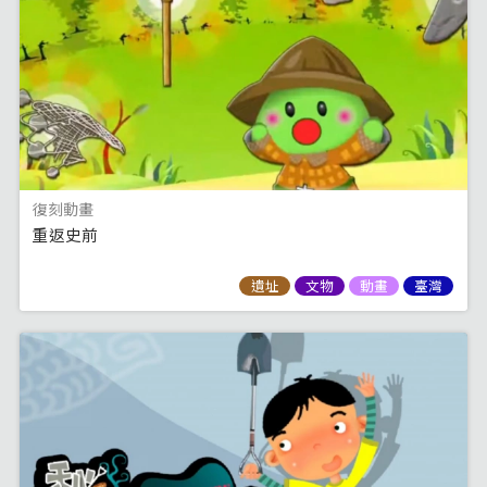
復刻動畫
重返史前
遺址
文物
動畫
臺灣