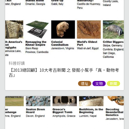
科普好讀
【2013總回顧】10大考古新聞 之 發掘小幫手「真‧動物考
古」
遺址
文物
新聞