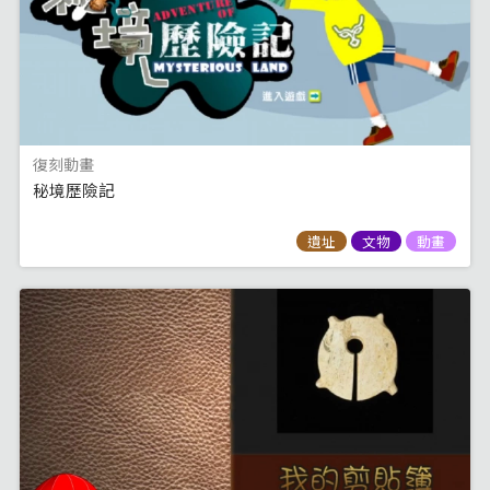
復刻動畫
秘境歷險記
遺址
文物
動畫