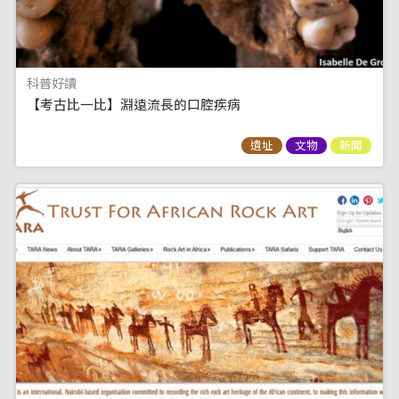
科普好讀
【考古比一比】淵遠流長的口腔疾病
遺址
文物
新聞