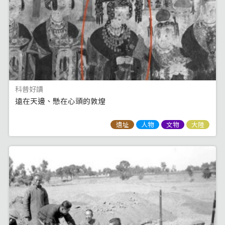
科普好讀
遠在天邊、懸在心頭的敦煌
遺址
人物
文物
大陸