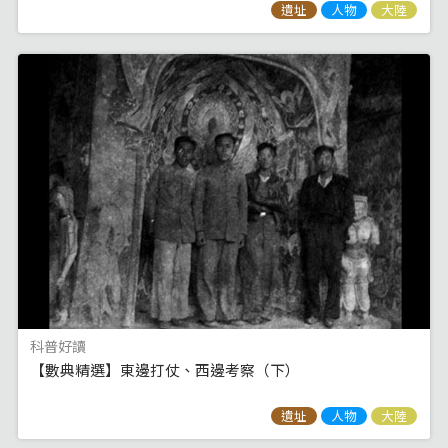
遺址
人物
大陸
科普好讀
【數典精選】東邊打仗、西邊考察（下）
遺址
人物
大陸