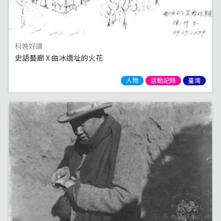
科普好讀
史語藝廊 X 曲冰遺址的火花
人物
活動記錄
臺灣