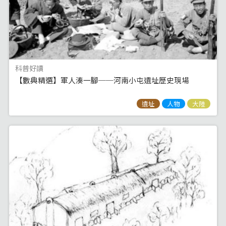
科普好讀
【數典精選】軍人湊一腳──河南小屯遺址歷史現場
遺址
人物
大陸