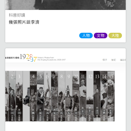
科普好讀
幾張照片談李濟
人物
文物
大陸