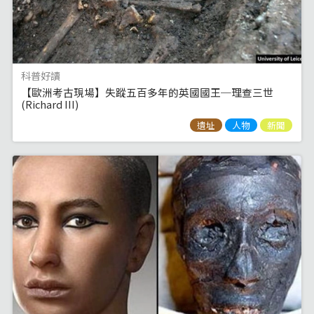
科普好讀
【歐洲考古現場】失蹤五百多年的英國國王─理查三世
(Richard III)
遺址
人物
新聞