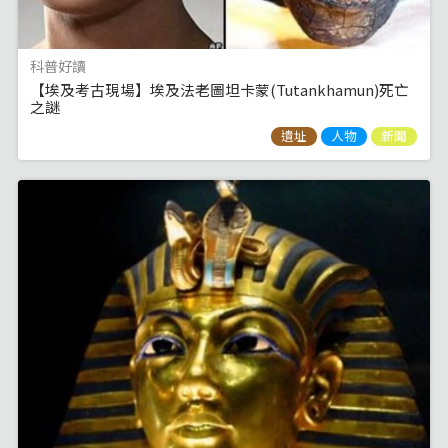
科普好讀
【埃及考古現場】埃及法老圖坦卡蒙(Tutankhamun)死亡
之謎
遺址
人物
新聞