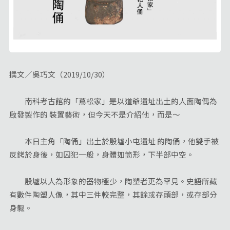
撰文／吳巧文（2019/10/30）
南科考古館的「蔦松家」是以道爺遺址出土的人面陶偶為
啟發製作的 裝置藝術，但今天不是介紹他，而是～
本日主角「陶俑」出土於殷墟小屯遺址 的陶俑，他雙手被
反銬於身後，如囚犯一般，身體如筒形，下半部中空。
殷墟以人為形象的器物極少，陶塑者更為罕見。史語所藏
有數件陶塑人像，其中三件較完整，其餘或存頭部，或存部分
身軀。