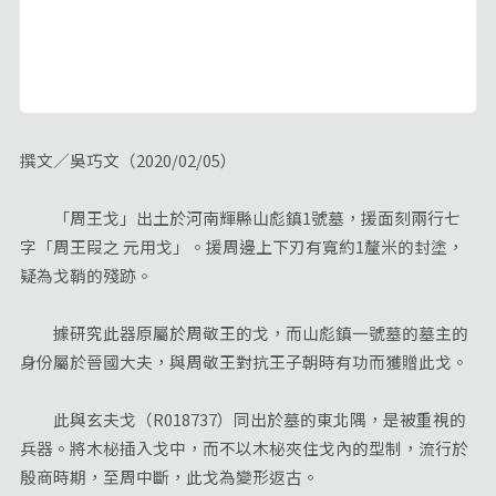
撰文／吳巧文（2020/02/05）
「周王戈」出土於河南輝縣山彪鎮1號墓，援面刻兩行七
字「周王叚之 元用戈」。援周邊上下刃有寬約1釐米的封塗，
疑為戈鞘的殘跡。
據研究此器原屬於周敬王的戈，而山彪鎮一號墓的墓主的
身份屬於晉國大夫，與周敬王對抗王子朝時有功而獲贈此戈。
此與玄夫戈（R018737）同出於墓的東北隅，是被重視的
兵器。將木柲插入戈中，而不以木柲夾住戈內的型制，流行於
殷商時期，至周中斷，此戈為變形返古。