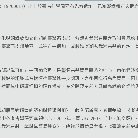
；右：T9700017）出土於臺南科學園區右先方遺址，已澎湖橄欖石玄
？
與細繩紋陶文化期的臺灣西南部，各類玄武岩石器之形制與風格十
在臺灣西南部地區，或許有一個加工或製造澎湖玄武岩石器的作坊，
沿海可能有一個總公司，是整個石器貿易體系的中心。由他們派遣
打製好的粗胚或石材運往臺灣進一步處理，之後再進行島內貿易。因
，然而其中環環相扣的運作模式，充分體現史前人具備高端的企業管
早期居民對環境的認知與資源利用〉，收入邱斯嘉、臧振華編，《考
心考古學研究專題中心，2013年，頁 237-260。（中、英文版）
玄武岩石器工業與其貿易體系〉，收錄於劉益昌主編，《臺灣史前史