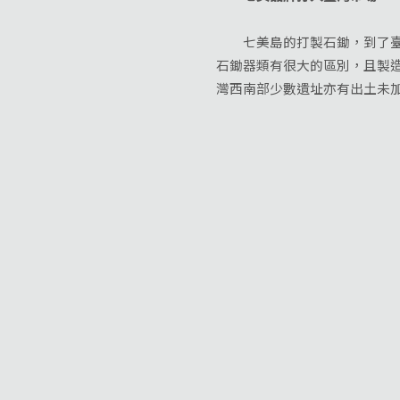
七美島的打製石鋤，到了臺灣
石鋤器類有很大的區別，且製
灣西南部少數遺址亦有出土未