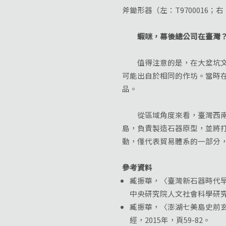
斧鋤形器（左：T9700016
蝦咪，幕後總公司在臺灣
值得注意的是，在大坌坑文化
可能出自於相同的作坊。當時
品。
從區域角度來看，臺灣西南部
島，負責製造石器原型，並將
動，僅代表貿易體系的一部分
參考資料
臧振華，〈臺灣新石器時代
中央研究院人文社會科學研究中
臧振華，〈澎湖七美島史前
經，2015年，頁59-82。