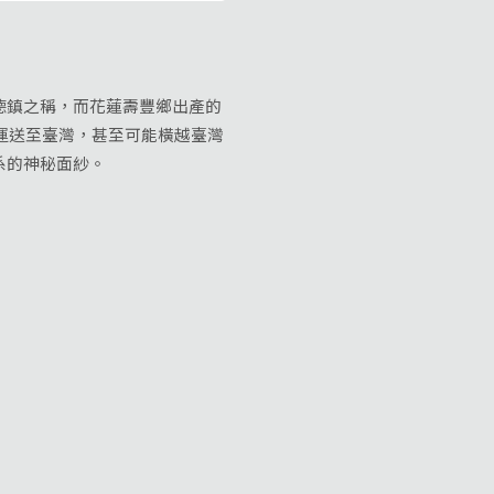
鎮之稱，而花蓮壽豐鄉出產的
運送至臺灣，甚至可能橫越臺灣
系的神秘面紗。