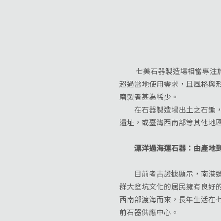
七美石器製造場相當專注於生
超過當地使用需求，且風格與
磨製者甚為稀少。
在石器製造場出土之石鋤，大
遺址，或臺灣西南部等其他地
漂洋過海運石器：由產地到
目前考古證據顯示，南港遺址
群大坌坑文化的居民擁有良好
西南部渡海而來，長年生活在
前石器供應中心。