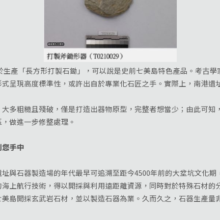
產「長方形打製石鋤」，可以說是史前七美島特色產品。考古學
形式呈現高度標準性，或許出自於專業化石匠之手。實際上，南港遺
多粗糙且殘破，僅是打造出器物原型，完整者想當少；由此可知，
區，做進一步修整處理。
您手中
與石器製造場的年代最早可追溯至距今4500年前的大坌坑文化期
的海上航行技術，得以開採與利用遠距離資源，同時對於特殊石材的
七美島開採玄武岩石材，並以製造石器為業。久而久之，石器生產量