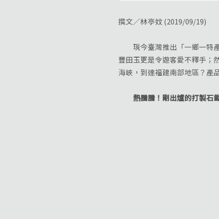
撰文／林亭妏 (2019/09/19)
現今臺灣推出「一鄉一特產」
豐田玉更是令遊客愛不釋手；然
海峽，到達福建南部地區？產
熱騰騰！剛出爐的打製石