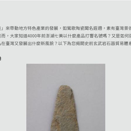
來帶動地方特色產業的發展，如鶯歌陶瓷聞名遐邇，素有臺灣景德
而，大家知道4000年前澎湖七美以什麼產品打響名號嗎？又是如何
品在臺灣又發展出什麼新風貌？以下為您揭開史前玄武岩石器貿易體
鋤