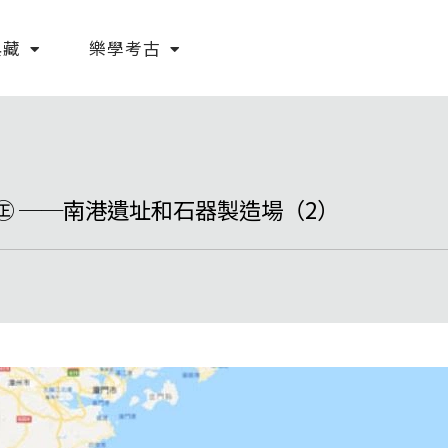
典藏
樂學考古
㊣ ──南港遺址和石器製造場（2）