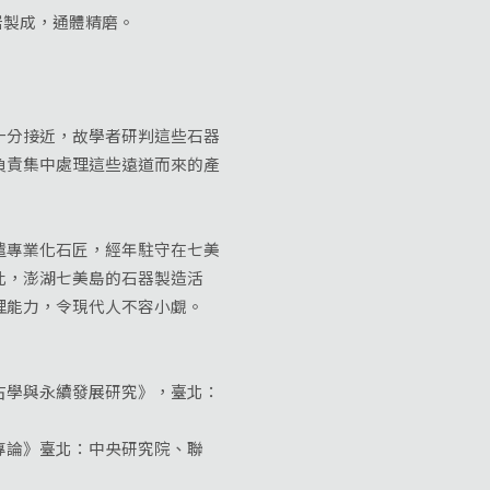
武岩製成，通體精磨。
分接近，故學者研判這些石器
負責集中處理這些遠道而來的產
專業化石匠，經年駐守在七美
此，澎湖七美島的石器製造活
理能力，令現代人不容小覷。
古學與永續發展研究》，臺北：
。
專論》臺北：中央研究院、聯