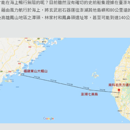
才能在海上暢行無阻的呢？目前雖然沒有確切的史前船隻證據在臺澎
，藉由風力航行於海上，將玄武岩石器運往澎湖其他島嶼和80公里遠
高雄鳳山地區之潭頭、林家村和鳳鼻頭遺址等，甚至可能到達140