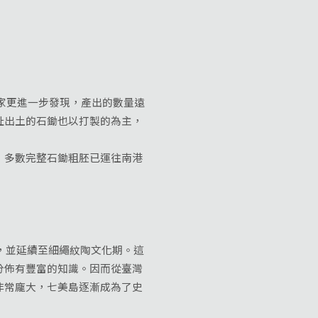
家更進一步發現，產出的數量遠
址出土的石鋤也以打製的為主，
多數完整石鋤粗胚已運往南港
，並延續至細繩紋陶文化期。這
分佈有豐富的知識。因而從臺灣
非常龐大，七美島逐漸成為了史