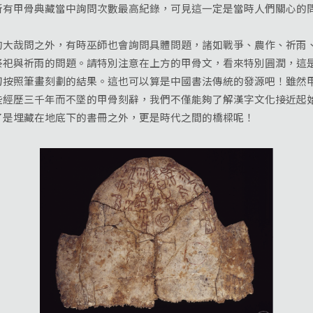
所有甲骨典藏當中詢問次數最高紀錄，可見這一定是當時人們關心的
的大哉問之外，有時巫師也會詢問具體問題，諸如戰爭、農作、祈雨
祭祀與祈雨的問題。請特別注意在上方的甲骨文，看來特別圓潤，這
刀按照筆畫刻劃的結果。這也可以算是中國書法傳統的發源吧！雖然
些經歷三千年而不墜的甲骨刻辭，我們不僅能夠了解漢字文化接近起
了是埋藏在地底下的書冊之外，更是時代之間的橋樑呢！