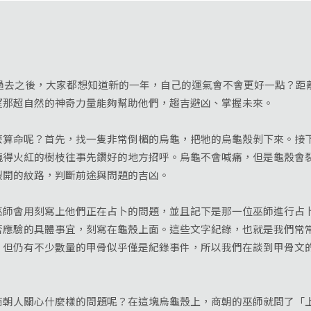
所
過去之後，大家都想知道新的一年，自己的運氣會不會更好一點？距
望那超自然的神奇力量能夠幫助他們，趨吉避凶、掌握未來。
命呢？首先，找一隻非常倒楣的烏龜，把牠的烏龜殼剝下來。接下
燒得火紅的樹枝往事先鑽好的地方招呼。烏龜不會喊痛，但是龜殼會
裂開的紋路，判斷前途與問題的吉凶。
會用刻寫上他們正在占卜的問題，並且記下是那一位巫師進行占卜
否應驗的具體事宜，刻寫在龜殼上面。這些文字紀錄，也就是我們常
，但仍有不少數量的甲骨似乎僅是紀錄事件，所以我們在談到甲骨文
人關心什麼樣的問題呢？在這塊烏龜殼上，商朝的巫師就問了「上