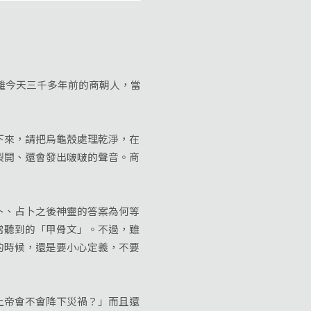
離今天三千多年前的商朝人，當
來，請把烏龜殼處理乾淨，在
裂開、還會發出啵啵的聲音。商
、占卜之後神靈的答案為何等
常聽到的「甲骨文」。不過，雖
的時候，還是要小心定義，不要
帝會不會降下災禍？」而且還