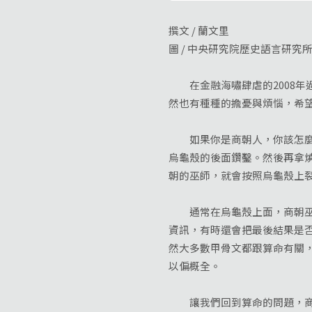
撰文 / 蘭文里
圖 / 中央研究院歷史語言研究
在金融海嘯肆虐的2008年
然也有種種的擔憂與煩惱，希
如果你是商朝人，你該怎麼算
烏龜殼的後面鑽鑿。然後再拿
朝的巫師，就會按照烏龜殼上
通常在烏龜殼上面，商朝巫師
資訊，有時還會把最後結果是
然大多數甲骨文都跟算命有關
以偏概全。
讓我們回到算命的問題，商朝