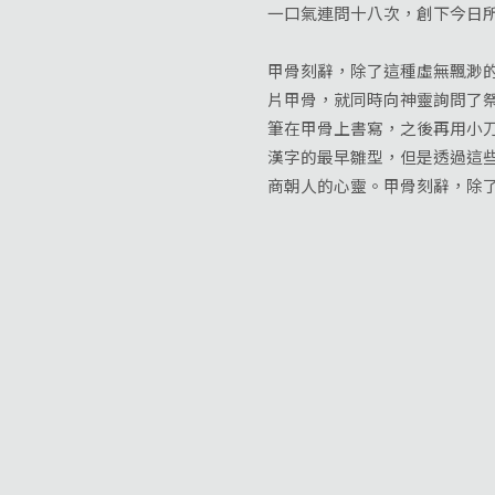
一口氣連問十八次，創下今日
甲骨刻辭，除了這種虛無飄渺
片甲骨，就同時向神靈詢問了
筆在甲骨上書寫，之後再用小
漢字的最早雛型，但是透過這
商朝人的心靈。甲骨刻辭，除