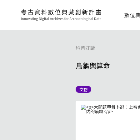
數位
科普好讀
烏龜與算命
文物