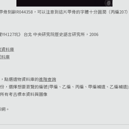
甲骨刻辭R044358，可以注意到這片甲骨的字體十分圓潤（丙編207
H127坑》 台北 中央研究院歷史語言研究所，2006
藏資料庫
資料庫
庫，點選遺物資料庫的
進階查詢
部份，選擇想要瀏覽的編號(甲編、乙編、丙編、甲編補遺、乙編補遺
中所有考古標本資料與圖像
源網。