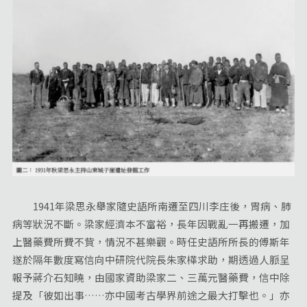
1941年梁思永舉家隨史語所南遷至四川李庄後，胃病、肺
病等狀況不斷。梁家經濟本不富裕，長年因戰亂一再搬遷，加
上醫藥費所費不貲，情況不甚樂觀。時任史語所所長的傅斯年
遂於隔年數度寫信向中研院代院長朱家樺求助，期透過人脈呈
報予蔣介石知曉，由國家資助梁家二、三萬元醫藥費，信中除
提及「彼如出事……亦中國考古學界前途之最大打擊也。」亦