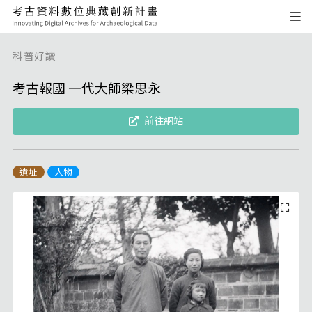
科普好讀
考古報國 一代大師梁思永
前往網站
遺址
人物