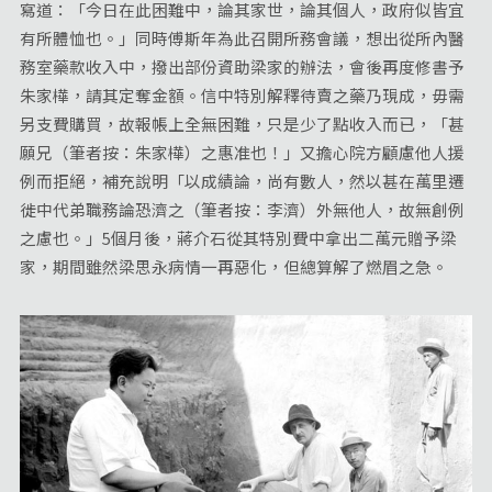
寫道：「今日在此困難中，論其家世，論其個人，政府似皆宜
有所體恤也。」同時傅斯年為此召開所務會議，想出從所內醫
務室藥款收入中，撥出部份資助梁家的辦法，會後再度修書予
朱家樺，請其定奪金額。信中特別解釋待賣之藥乃現成，毋需
另支費購買，故報帳上全無困難，只是少了點收入而已，「甚
願兄（筆者按：朱家樺）之惠准也！」又擔心院方顧慮他人援
例而拒絕，補充說明「以成績論，尚有數人，然以甚在萬里遷
徙中代弟職務論恐濟之（筆者按：李濟）外無他人，故無創例
之慮也。」5個月後，蔣介石從其特別費中拿出二萬元贈予梁
家，期間雖然梁思永病情一再惡化，但總算解了燃眉之急。