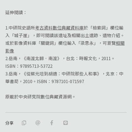
延伸閱讀：
1.中研院史語所
考古資料數位典藏資料庫
於「檢索詞」欄位輸
入「城子崖」，即可閱讀該遺址及相關出土遺跡、遺物介紹。
或於影像資料庫「關鍵詞」欄位輸入「梁思永」，可瀏覽
相關
影像
2.岳南，《南渡北歸．南渡》，台北：時報文化，2011。
ISBN：97895713-53722
3.岳南，《從蔡元培到胡適：中研院那些人和事》，北京：中
華書局，2010。ISBN：9787101-071597
原載於中央研究院數位典藏資源網。
分享