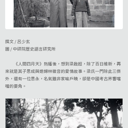
撰文 / 呂少玄
圖 / 中研院歷史語言研究所
《人間四月天》熱播後，想到梁啟超，除了百日維新，再
來就是其子思成與媳婦林徽音的愛情故事。梁氏一門除此三傑
外，還有一位思永，名氣雖非家喻戶曉，卻是中國考古界響噹
噹的要角。