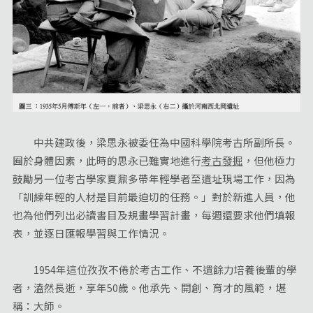
中共建政後，梁思永被委任為中國科學院考古所副所長。
囿於身體因素，此時的思永已難實地進行
考古發掘
，但他極力
鼓勵另一位考古學家夏鼐多帶年輕學者至遺址現場工作，因為
「訓練年輕的人材是目前最迫切的任務。」對於新進人員，他
也為他們列出必讀書目及規畫學習計畫，每週還要求他們填報
表，並逐日匯報學習與工作情況。
1954年這位孜孜不倦於考古工作、不遺餘力培養後輩的學
者，溘然長逝，享年50歲。他承先、開創、育才的風範，堪
稱：大師。