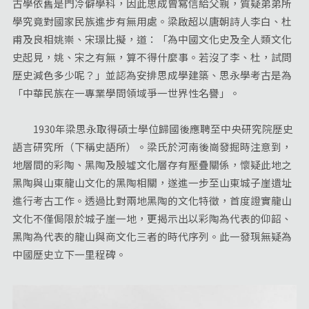
古學依舊是門冷僻學科，因此思成曾寫信給父親，質疑弟弟所
學究竟對國家民族進步有無用處。梁啟超以唐朝詩人李白、杜
甫及良相姚崇、宋璟比擬，道：「為中國文化史及全人類文化
史起見，姚、宋之有無，算不得什麼事。若沒了李、杜，試問
歷史減色多少呢？」並認為安排思成學建築、思永學考古是為
「中華民族在一專業學問領域爭一世界性名譽」。
1930年梁思永取得碩士學位歸國後應聘至中央研究院歷史
語言研究所（下稱史語所）。梁氏於河南後崗發掘時注意到，
地層間的彩陶、黑陶及殷墟文化層存有壓疊關係，懷疑此地之
黑陶與山東龍山文化的黑陶相關，遂進一步至山東城子崖遺址
進行考古工作。透過比對兩地黑陶的文化特徵，首度證實龍山
文化不僅侷限於城子崖一地，更揭示出以彩陶為代表的仰韶、
黑陶為代表的龍山與商文化三者的時代序列。此一發現無疑為
中國歷史立下一里程碑。