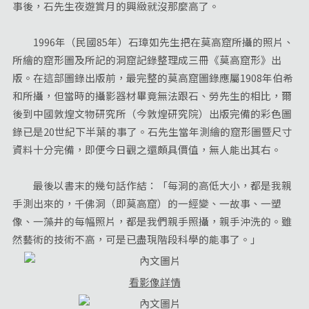
事後，石先生夜遊賞月的興緻就沒那麼高了。
1996年（民國85年）石璋如先生把在莫高窟所攝的照片、
所繪的窟形圖及所記的洞窟記錄整理成三冊《莫高窟形》出
版。在這部圖錄出版前，最完整的莫高窟圖錄應屬1908年伯希
和所攝，但當時的攝影器材畢竟無法跟石、勞先生的相比，爾
後到中國敦煌文物研究所（今敦煌研究院）出版完備的彩色圖
錄已是20世紀下半葉的事了。石先生當年測繪的窟形圖暨尺寸
資料十分完備，即便今日觀之還頗具價值，無人能出其右。
最後以書末的幾句話作結：「每洞的高低大小，都是我親
手測出來的，千佛洞（即莫高窟）的一經變、一故事、一塑
像、一藻井的每幅照片，都是我們親手照攝，親手沖洗的。雖
然藝術的技術不高，可是已盡現階段科學的能事了。」
看影像詳情