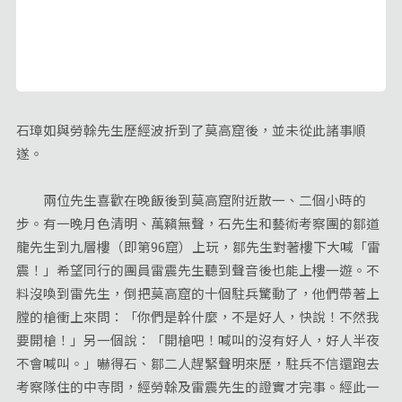
石璋如與勞榦先生歷經波折到了莫高窟後，並未從此諸事順
遂。
兩位先生喜歡在晚飯後到莫高窟附近散一、二個小時的
步。有一晚月色清明、萬籟無聲，石先生和藝術考察團的鄒道
龍先生到九層樓（即第96窟）上玩，鄒先生對著樓下大喊「雷
震！」希望同行的團員雷震先生聽到聲音後也能上樓一遊。不
料沒喚到雷先生，倒把莫高窟的十個駐兵驚動了，他們帶著上
膛的槍衝上來問：「你們是幹什麼，不是好人，快說！不然我
要開槍！」另一個說：「開槍吧！喊叫的沒有好人，好人半夜
不會喊叫。」嚇得石、鄒二人趕緊聲明來歷，駐兵不信還跑去
考察隊住的中寺問，經勞榦及雷震先生的證實才完事。經此一