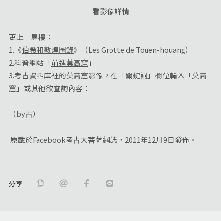
看影像詳情
更上一層樓：
1.《
伯希和敦煌圖錄
》（Les Grotte de Touen-houang）
2.科普網站「
前進莫高窟
」
3.
考古資料庫
裡的莫高窟影像，在「關鍵詞」欄位輸入「莫高
窟」或其他欲查詢內容：
（by古）
原載於Facebook考古大菩薩網誌，2011年12月9日發佈。
分享