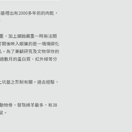
墓裡出有2000多年前的肉乾，
。
重，加上鏽蝕嚴重一時無法開
打開後映入眼簾的是一塊塊碳化
品。為了兼顧研究及文物保存的
經過數月的蛋白質、紅外線等分
坑墓之形制有關。過去經驗，
動物骨，發現綿羊最多，有38
鼠。