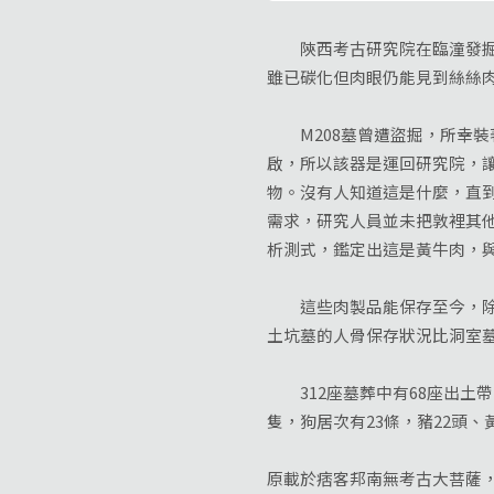
陝西考古研究院在臨潼發掘出3
雖已碳化但肉眼仍能見到絲絲
M208墓曾遭盜掘，所幸裝
啟，所以該器是運回研究院，
物。沒有人知道這是什麼，直
需求，研究人員並未把敦裡其
析測式，鑑定出這是黃牛肉，
這些肉製品能保存至今，除了
土坑墓的人骨保存狀況比洞室
312座墓葬中有68座出土帶
隻，狗居次有23條，豬22頭、
原載於痞客邦南無考古大菩薩，2