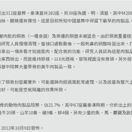
12座墓葬，秦漢墓共282座，另30座為唐、明、清墓，其中M208
肉絲、腱膜還有彈性，這是目前所知中國墓葬中保留下最早的肉製品
著肉乾的銅敦（一種食器）及旁邊的銅壺未被盜走。由於銅敦重量極
讓研究人員慢慢清理。當接口處鬆動後，一股刺鼻的硫酸味冒出來，
到拿出一塊來看才知道是肉，配合敦的功能，研究人員認為這是肉製
他東西倒出，而是維持原樣，以X光透視，發現裡面沒有骨頭。另外
與墓中陪葬大量帶骨的黃牛肉製品一致。
銅敦封密嚴實外，可能還與肉經過風乾等處理，以及該墓為豎穴土
墓好，可能是空氣隔離的效果所致。
骨的動物肉製品陪葬，佔21.7%，其中67座屬秦漢時期。分析出土的
黃牛20頭、山羊10隻、雞9隻、蚌4個，另有少量的魚、馬、麝鼴及鼢
012年10月9日發佈。