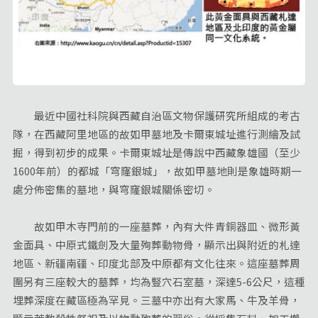
最近中國社科院與西藏自治區文物保護研究所組成的考古
隊，在西藏阿里地區的故如甲墓地及卡爾東城址進行測繪及試
掘，得到初步的成果。卡爾東城址是傳說中西藏象雄國（至少
1600年前）的都城「穹窿銀城」，故如甲墓地則是象雄時期一
處分佈密集的墓地，與穹窿銀城關係密切。
故如甲木寺門前的一座墓葬，內有大件青銅器皿、微形黃
金面具、中原式鐵劍及大量殉葬動物骨，顯示出與附近的札達
地區、新疆南疆、印度北部及中原都有文化往來。這座墓葬周
圍另有三座較大的墓葬，均為豎穴石室墓，深達5-6公尺，這種
埋葬深度在藏區極為罕見。三墓中亦出有大家馬、牛及羊骨，