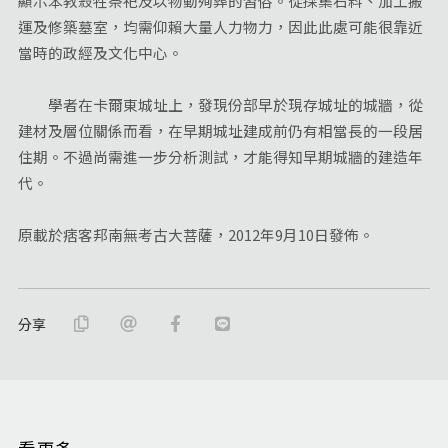
顯示苯教殺牲祭祀及以物動殉葬的習俗。從採集石料、加工搬
運及修築墓室，均需仰賴大量人力物力，因此此處可能很靠近
當時的政經及文化中心。
學者在卡爾東城址上，發現份部早於現存城址的城牆，從
建材及層位關係而看，在早期城址建成前仍有相當長的一段居
住期。不過尚需進一步分析測試，才能得知早期城牆的建造年
代。
原載於痞客邦南無考古大菩薩，2012年9月10日發佈。
分享