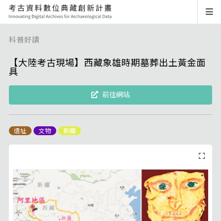
科普好讀
【大陸考古現場】西藏象雄時期墓葬出土黃金面
具
前往網站
遺址
文物
新聞