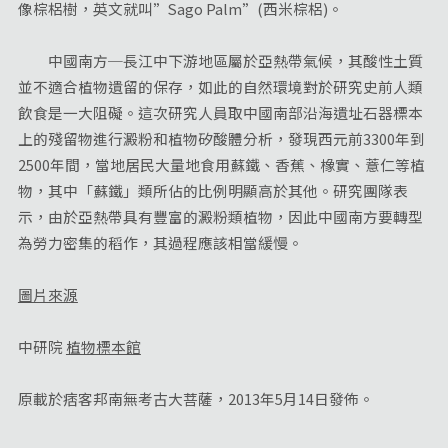
像棕梠樹，英文就叫”Sago Palm”(西米棕梠)。
中國南方─長江中下游地區屬於亞熱帶氣候，其酸性土質
並不適合植物遺留的保存，如此的自然環境對於研究史前人類
飲食是一大阻礙。這次研究人員取中國南部沿海遺址石器標本
上的殘留物進行澱粉和植物矽酸體分析，發現西元前3300年到
2500年間，當地居民大量地食用蘇鐵、香蕉、橡實、薏仁等植
物，其中「蘇鐵」類所佔的比例明顯高於其他。研究團隊表
示，由於亞熱帶具有豐富的澱粉類植物，因此中國南方要轉型
為勞力密集的稻作，其過程應該相當緩慢。
圖片來源
中研院
植物標本館
原載於痞客邦南無考古大菩薩，2013年5月14日發佈。