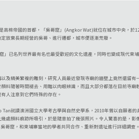
帝國的首都，「吳哥窟」(Angkor Wat)就位在城市中央，於1
決定放棄長期經營的吳哥、進行遷都，城市便逐漸荒廢。
」已名列世界最有名也最受歡迎的文化遺產，同時也變成現代柬埔
。
及精美繁複的雕刻，研究人員最近發現寺廟的牆壁上竟然還留有一
於顏料隨著時間褪去、用難以肉眼辨識，而且大部分都落在目前寺廟
沒有人注意到它們特殊的存在。
lgo Tan就讀澳洲國立大學考古學與自然史學系，2010年曾以自願
上幾處顏料痕跡所吸引，於是隨意拍了幾張照片。令人驚喜的是，影
度回到吳哥窟，和柬埔寨當地的學者共同合作、重新對遺址進行詳細調查