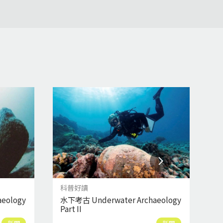
科普好讀
科
eology
水下考古 Underwater Archaeology
水
Part II
Pa