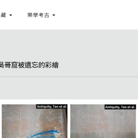
典藏
樂學考古
吳哥窟被遺忘的彩繪