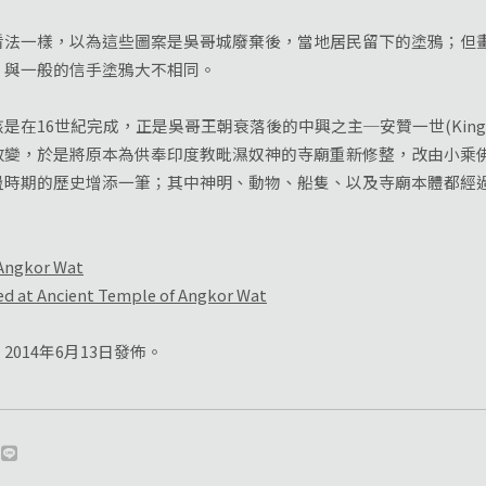
一樣，以為這些圖案是吳哥城廢棄後，當地居民留下的塗鴉；但畫
，與一般的信手塗鴉大不相同。
6世紀完成，正是吳哥王朝衰落後的中興之主─安贊一世(King An
改變，於是將原本為供奉印度教毗濕奴神的寺廟重新修整，改由小乘
盪時期的歷史增添一筆；其中神明、動物、船隻、以及寺廟本體都經
。
 Angkor Wat
ed at Ancient Temple of Angkor Wat
014年6月13日發佈。