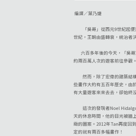
編譯／葉乃婕
「吳哥」從西元9世紀起便是高棉
世紀，王朝由盛轉衰，統治者
六百多年後的今天，「吳哥窟
約兩百萬人次的遊客前往參觀
然而，除了宏偉的建築結構以
些畫作大約有五百年歷史，由
有大量遊客來來去去，卻始終
這次的發現者Noel Hida
天的休息時間，他的目光被牆
緻的圖案。2012年Tan再
定的就有兩百多幅畫作！