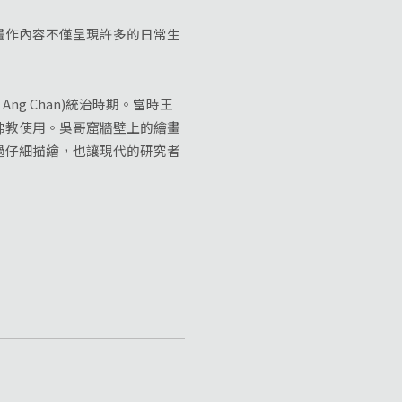
作內容不僅呈現許多的日常生
g Chan)統治時期。當時王
佛教使用。吳哥窟牆壁上的繪畫
過仔細描繪，也讓現代的研究者