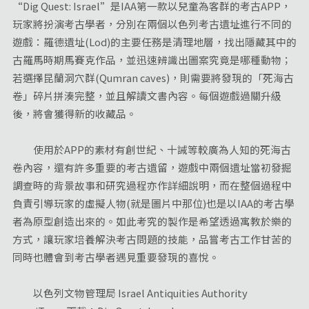
“Dig Quest: Israel”是IAA第一款以兒童為客群的考古APP，
玩家將扮演考古學者，分別在兩個以色列考古遺址進行不同的
遊戲：羅德遺址(Lod)的主要任務是清理地層，找出隱藏其中的
古羅馬時期馬賽克作品，並迅速辨識出圖案究竟是哪種動物；
若選擇昆蘭洞穴群(Qumran caves)，則需要將發現的「死海古
卷」碎片拼湊完整，並且解讀文書內容。每個遊戲過關升級
後，將會獲得新的收藏品。
使用於APP的素材有創世紀、十誡等較廣為人知的死海古
卷內容，還有許多重要的考古遺留，遊戲中兩個遺址當初發掘
調查時的背景故事和研究過程亦作詳細說明，而在整個過程中
負責引導玩家的虛擬人物(就是圖片中那位)也是以IAA的考古學
者為原型創造出來的。如此考究的製作是希望透過寓教於樂的
方式，讓玩家培養解決考古問題的技能，品嘗考古工作甘苦的
同時也體會到考古學者遇見重要發現的喜悅。
以色列文物管理局 Israel Antiquities Authority