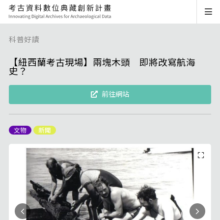
科普好讀
【紐西蘭考古現場】兩塊木頭 即將改寫航海
史？
前往網站
文物
新聞