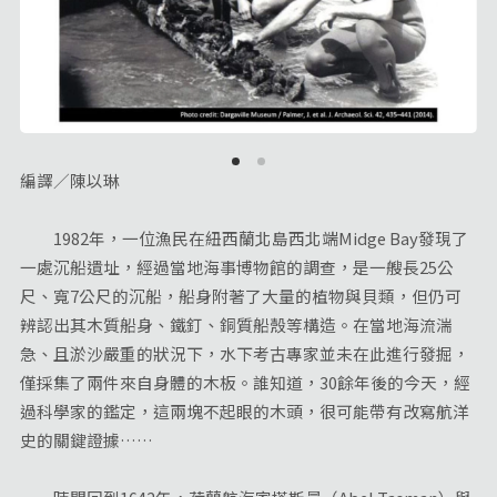
編譯／陳以琳
1982年，一位漁民在紐西蘭北島西北端Midge Bay發現了
一處沉船遺址，經過當地海事博物館的調查，是一艘長25公
尺、寬7公尺的沉船，船身附著了大量的植物與貝類，但仍可
辨認出其木質船身、鐵釘、銅質船殼等構造。在當地海流湍
急、且淤沙嚴重的狀況下，水下考古專家並未在此進行發掘，
僅採集了兩件來自身體的木板。誰知道，30餘年後的今天，經
過科學家的鑑定，這兩塊不起眼的木頭，很可能帶有改寫航洋
史的關鍵證據……