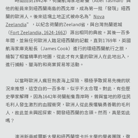
時間回到1642年，荷蘭航海家塔斯曼（Abel Tasman）與
他的船員來到紐西蘭南島的西北岸，成為第一批「發現」紐西
蘭的歐洲人。後來這塊土地正式被命名為”
Nova
Zeelandia
”，以紀念荷蘭的Zeeland省，與台灣熱蘭遮城
（
Fort Zeelandia, 1624-1662
）源出相同的典故。其後一百多
年間，並無任何歐洲人踏足紐西蘭的記載，直到1769年，英國
航海家庫克船長（James Cook）進行的環紐西蘭航行之旅，
繪製了相當精準的地圖，從此才有大量的歐洲人在此地出入，
進行捕鯨、獵海豹和商業貿易等活動。
以當時歐洲人瘋狂熱衷海上探險、積極爭取貿易先機的狀
況來推想，這空白的一百多年，似乎不太合理。對此，有些歷
史學家解釋，因為1642年荷蘭船隻靠岸時，曾與當地的原住民
毛利人發生激烈的血腥衝突，歐洲人從此畏懼驍勇善戰的毛利
人，故此並未興起探索、開發紐西蘭的念頭。然而，真是如此
嗎？
澳洲新南威爾斯大學和紐西蘭懷卡托大學的學者團隊，徹