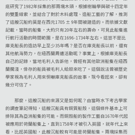
底研究了1982年採集的那兩塊木頭，根據樹輪學與碳十四定年
的雙重線索，並結合了對於木料處理、造船工藝的了解，推測
了這艘沉船約莫是在西元1705 ± 9年間被建造的。而依據文獻
記載，當時的船隻，大約只有20年左右的壽命，可見此船隻進
行航行活動的時間範圍，是在1696-1734年左右。這豈不是比
庫克船長的造訪早上至少35年嗎？是否在庫克船長以前，還有
其他航海勢力，在紐西蘭周遭活動呢？事實上，根據庫克船長
自己的記錄，當地毛利人告訴他，曾經有其他歐洲船隻在紐西
蘭擱淺，倖存的船員被毛利人給殺來吃了。這個說法曾被歷史
學家視為毛利人用來恫嚇庫克船長的故事，現今看起來，卻有
幾分可信了。
那麼，這艘沉船的來源又是如何呢？由當時水下考古學家
的調查筆記得知，這艘沉船具有銅質船殼，這個條件基本上可
排除其為亞洲船隻的可能。而銅殼船的製作工藝自1670年代起
被應用於荷蘭船隻上，直到1758年才被引入英國，就年代上來
看，比起英國船，此艘沉船較有可能是荷蘭船隻。兩塊採集而