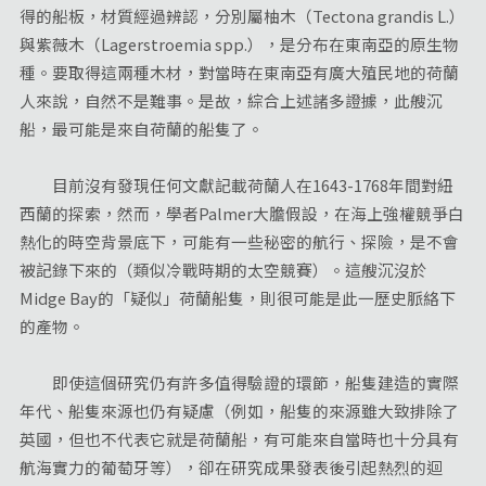
得的船板，材質經過辨認，分別屬柚木（Tectona grandis L.）
與紫薇木（Lagerstroemia spp.），是分布在東南亞的原生物
種。要取得這兩種木材，對當時在東南亞有廣大殖民地的荷蘭
人來說，自然不是難事。是故，綜合上述諸多證據，此艘沉
船，最可能是來自荷蘭的船隻了。
目前沒有發現任何文獻記載荷蘭人在1643-1768年間對紐
西蘭的探索，然而，學者Palmer大膽假設，在海上強權競爭白
熱化的時空背景底下，可能有一些秘密的航行、探險，是不會
被記錄下來的（類似冷戰時期的太空競賽）。這艘沉沒於
Midge Bay的「疑似」荷蘭船隻，則很可能是此一歷史脈絡下
的產物。
即使這個研究仍有許多值得驗證的環節，船隻建造的實際
年代、船隻來源也仍有疑慮（例如，船隻的來源雖大致排除了
英國，但也不代表它就是荷蘭船，有可能來自當時也十分具有
航海實力的葡萄牙等），卻在研究成果發表後引起熱烈的迴