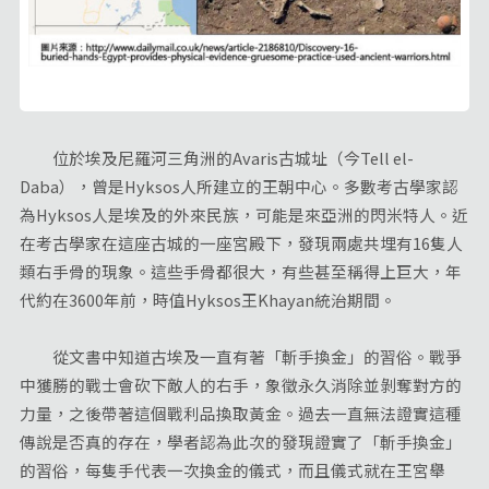
位於埃及尼羅河三角洲的Avaris古城址（今Tell el-
Daba），曾是Hyksos人所建立的王朝中心。多數考古學家認
為Hyksos人是埃及的外來民族，可能是來亞洲的閃米特人。近
在考古學家在這座古城的一座宮殿下，發現兩處共埋有16隻人
類右手骨的現象。這些手骨都很大，有些甚至稱得上巨大，年
代約在3600年前，時值Hyksos王Khayan統治期間。
從文書中知道古埃及一直有著「斬手換金」的習俗。戰爭
中獲勝的戰士會砍下敵人的右手，象徵永久消除並剝奪對方的
力量，之後帶著這個戰利品換取黃金。過去一直無法證實這種
傳說是否真的存在，學者認為此次的發現證實了「斬手換金」
的習俗，每隻手代表一次換金的儀式，而且儀式就在王宮舉