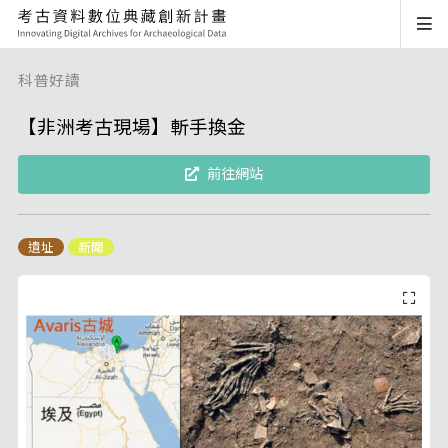
科普好讀
【非洲考古現場】斬手換金
前往網站
遺址
新聞