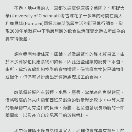
不過，地中海的人一直都吃這麼健康嗎？美國辛辛那提大
學(University of Cincinnati)考古隊花了十多年的時間在義大
利龐貝城(Pompeii)兩個非菁英階層生活的街區進行調查，發
現2000年前就連中下階層居民的飲食生活確實比過去所認為的
要來得優渥。
調查範圍包括住家、店鋪、以及最繁忙的異地貿易區，由
於不少商家也供應食物和飲料，因此這些建築的廚房下水道、
廁所、糞坑等處能夠找到的食物遺留。儘管廢棄物皆已礦物化
或碳化，但仍可以辨識出是經過處理加工的食物。
較低價普遍的有穀類、水果、堅果、當地產的魚與雞蛋，
價格較高的外來肉類和西班牙鹹魚的數量就比較少。中等人家
的廢棄物中則有進口的貝類、海膽，甚至還發現長頸鹿的一節
腿關節，以及產自印度尼西亞的珍稀香料。
地中海地區不僅自然環境宜人，地理位置亦具有貿易上的