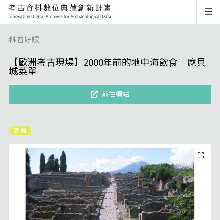
科普好讀
【歐洲考古現場】2000年前的地中海飲食─龐貝
城菜單
前往網站
新聞