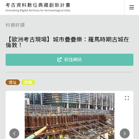
科普好讀
【歐洲考古現場】城市疊疊樂：羅馬時期古城在
倫敦！
前往網站
遺址
新聞