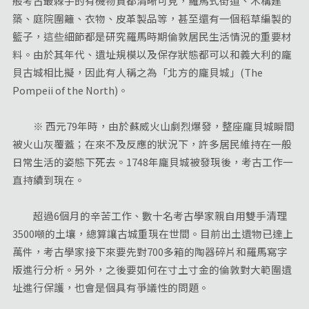
般考古最棘手的有機物質都清晰可見，羅馬式街道、木構建
築、庭院圍籬、衣物、皮革製品等，甚至還有一個稻草編製的
籃子，這些細節都是研究羅馬時期倫敦居民生活情況的重要材
料。由於其年代、遺址規模以及保存狀態都可以和義大利的龐
貝古城相比擬，因此有人稱之為「北方的龐貝城」(The
Pompeii of the North)。
※ 西元79年時，由於蘇威火山劇烈爆發，整座龐貝城瞬間
被火山灰覆蓋；在來不及反應的狀況下，許多居民維持在一般
日常生活的姿態下死去。1748年龐貝城被發現後，考古工作一
直持續到現在。
超過6個月的辛苦工作、數十名考古學家親自用雙手清理
3500噸的土壤，總算讓古城重現在世間。目前出土遺物已達上
萬件，考古學家接下來要先對700多箱的陶器碎片和羅馬寫字
版進行分析。另外，之後要如何在寸土寸金的倫敦對大範圍遺
址進行保護，也會是個具有爭議性的問題。