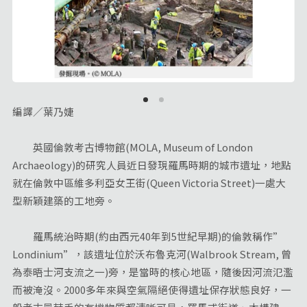
編譯／葉乃婕
英國倫敦考古博物館(MOLA, Museum of London
Archaeology)的研究人員近日發現羅馬時期的城市遺址，地點
就在倫敦中區維多利亞女王街(Queen Victoria Street)一處大
型新穎建築的工地旁。
羅馬統治時期(約由西元40年到5世紀早期)的倫敦稱作”
Londinium”，該遺址位於沃布魯克河(Walbrook Stream, 曾
為泰晤士河支流之一)旁，是當時的核心地區，隨後因河流氾濫
而被淹沒。2000多年來與空氣隔絕使得遺址保存狀態良好，一