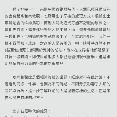
過了好幾千年，來到中國青銅器時代，人類已經具備成熟
的書寫體系和宗教觀，也發展出了牙痛的處理方式。根據出土
甲骨透露的蛛絲馬跡，商朝人認為造成牙齒不舒服的原因之一
是祖先作祟，需要進行祭祀才能平息，而且還要先問清楚是哪
一位祖先，否則搞錯對象就白做工了。至於結果如何，我們一
樣不得而知，或許…對商朝人是有用的…吧？這種將身體不適
(甚至包括死亡)歸因於鬼神的想法，後來在世界各地都延續了
好長一段時間。即使目前很多人都已經習慣現代醫學，但是求
助於超自然力量的行為依然很常見。
疾病和醫療是個相當複雜的議題，細節就不在此討論。不
過看到同樣一件事，會因為不同時期、不同背景影響了人類的
認知與行為，進一步了解以前的人是過著怎樣的生活，正是考
古和歷史有趣的地方。
北非石器時代的蛀牙：