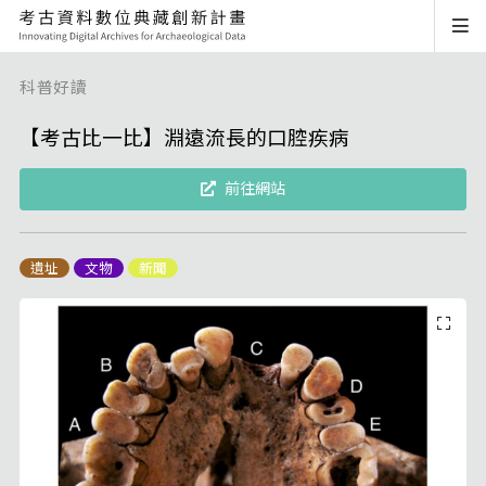
科普好讀
【考古比一比】淵遠流長的口腔疾病
前往網站
遺址
文物
新聞