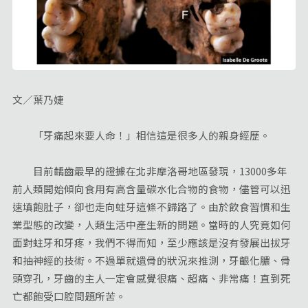
文／葉乃婕
「牙痛起來要人命！」相信這是很多人的親身經歷。
目前齲齒最早的證據在北非摩洛哥地區發現，13000多年
前人類開始傾向食用有高含量碳水化合物的食物，儘管可以迅
速填飽肚子，卻也走向蛀牙這條不歸路了。由於飲食習慣和生
業型態的改變，人類生活中產生新的問題。當時的人究竟如何
面對蛀牙和牙疼，我們不得而知，至少應該是沒有發展出拔牙
和抽神經的技術。不過單就遺骨的狀況來推測，牙齦化膿、骨
頭穿孔，牙齒的主人一定會感覺很痛、超痛、非常痛！直到死
亡都飽受口腔問題所苦。