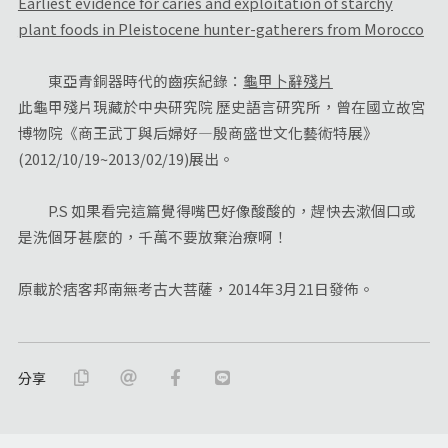
Earliest evidence for caries and exploitation of starchy
plant foods in Pleistocene hunter-gatherers from Morocco
東亞青銅器時代的齒疾紀錄：
龜甲卜辭殘片
此龜甲殘片現藏於中央研究院 歷史語言研究所，曾在國立故宮
博物院《商王武丁與后婦好—殷商盛世文化藝術特展》
(2012/10/19~2013/02/19)展出。
P.S 如果看完這篇覺得嘴巴好像酸酸的，趕快去漱個口或
是洗個牙甚麼的，千萬不要放棄治療啊！
原載於痞客邦南無考古大菩薩，2014年3月21日發佈。
分享