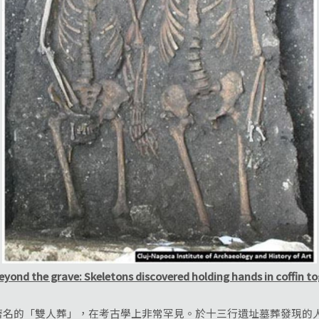
eyond the grave: Skeletons discovered holding hands in coffin t
的「雙人葬」，在考古學上非常罕見。於十三行遺址墓葬發現的人