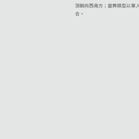
頂朝向西南方；墓葬類型以單
合。