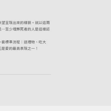
望呈現出來的樣貌。就以這兩
低─至少埋葬死者的人是這樣認
套標準流程：送禮物、吃大
正是愛的最高表現之一！