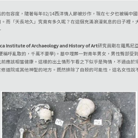
容度，隨著每年02/14西洋情人節被炒作，現在七夕也被稱中國情
日。而「天長地久」究竟有多久呢？在這個充滿浪漫氣息的日子裡，
～
a Institute of Archaeology and History of Art
研究員剛在羅馬尼
便稱呼亂取的，千萬不要學)。墓中埋葬一對青年男女，男性臀部受
生前應該相當健康。這樣的出土情形乍看之下似乎是殉情，不過由於
在修道院或其他神聖的地方。既然排除了自殺的可能性，這名女性說
。