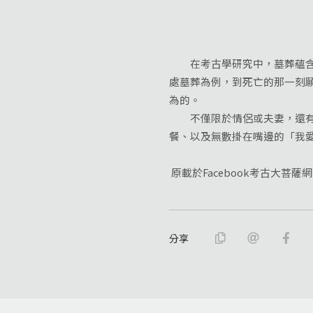
在考古學研究中，墓葬蘊含相
處墓葬為例，到死亡的那一刻
為的。
不僅限於情侶或夫妻，還有親
餐、以及無數掛在嘴邊的「我
原載於Facebook考古大菩薩
分享