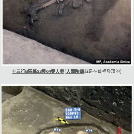
十三行B
區墓53
與64
雙人葬
(
人面陶罐
就是在這裡發現的)