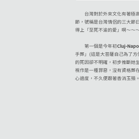
台灣對於外來文化有著極高的包
節，號稱是台灣情侶的三大節
得上「至死不渝的愛」啊～～
第一個是今年初
Cluj-Napoc
手葬」(這是大菩薩自己為了方
的死因卻不明確，初步推斷她
視作是一種罪惡，沒有資格葬
心過度，不久便跟著香消玉殞