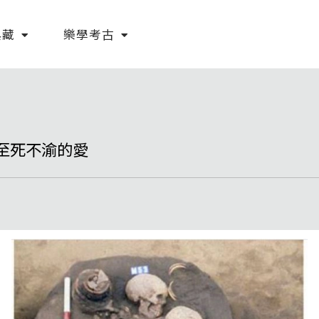
典藏
樂學考古
至死不渝的愛