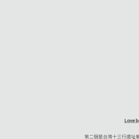
Love b
第二個是台灣十三行遺址著名