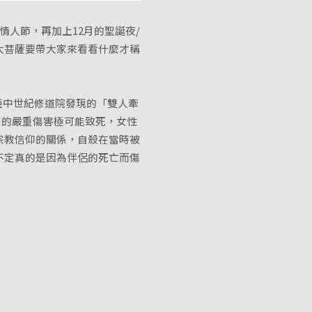
人節，再加上12月的聖誕夜/
大菩薩要帶大家來看看什麼才稱
亞中世紀修道院發現的「雙人牽
到的嚴重傷害極可能致死，女性
宗教信仰的關係，自殺在當時被
不定真的是因為伴侶的死亡而傷