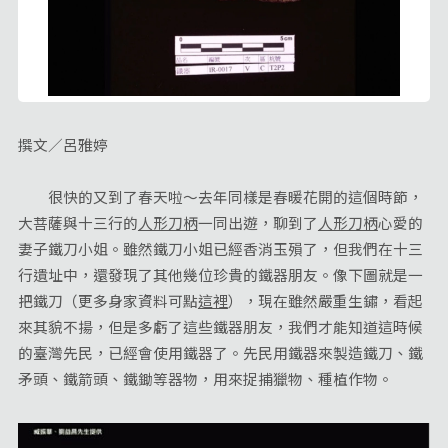
撰文／呂雅婷
很快的又到了春天啦～去年同樣是春暖花開的這個時節，
大菩薩與十三行的
人形刀柄
一同出遊，聊到了
人形刀柄
心愛的
妻子鐵刀小姐。雖然鐵刀小姐已經香消玉殞了，但我們在十三
行遺址中，還發現了其他幾位珍貴的鐵器朋友。像下圖就是一
把鐵刀（更多身家資料可點
這裡
），現在雖然嚴重生鏽，看起
來其貌不揚，但是多虧了這些鐵器朋友，我們才能知道這時候
的臺灣先民，已經會使用鐵器了。先民用鐵器來製造鐵刀、鐵
矛頭、鐵箭頭、鐵鋤等器物，用來捉捕獵物、種植作物。