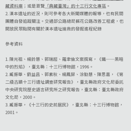
藏資料庫
；或是瀏覽
「典藏臺灣」的十三行文化專區
。
2. 漢本遺址的近況，則可參考各大新聞媒體的報導，也有民間
團體自發追蹤關注。交通部公路總局蘇花公路改善工程處，也
開放民眾點閱有關於漢本遺址搶救的發掘進程紀錄
參考資料
1. 陳光祖、楊鈴慧、郭瑞超、羅聿倫文案撰寫，《鐵──黑暗
中的烈焰》，臺北縣：十三行博物館，1996。
2. 臧振華、劉益昌、郭素秋、楊鳳屏、涂勤慧、陳思嘉，《第
二級古蹟十三行遺址調查研究報告》，臺北縣政府文化局委託
中央研究院歷史語言研究所之研究報告，臺北縣：臺北縣政府
文化局，2000。
3. 臧振華，《十三行的史前居民》，臺北縣：十三行博物館，
2001。