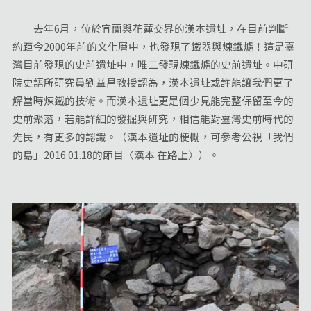
去年6月，位於宜蘭與花蓮交界的漢本遺址，在目前判斷
約距今2000年前的文化層中，也發現了鐵器與煉鐵爐！這是臺
灣目前發現的史前遺址中，唯二發現煉鐵爐的史前遺址。中研
院史語所研究員劉益昌教授認為，漢本遺址或許能讓我們更了
解當時煉鐵的技術。而漢本遺址更是個少見能完整保留至今的
史前聚落，若能詳細的發掘與研究，相信能對臺灣史前時代的
先民，有更多的認識。（漢本遺址的梗概，可參考公視「我們
的島」2016.01.18的節目
〈漢本 在路上〉
）。