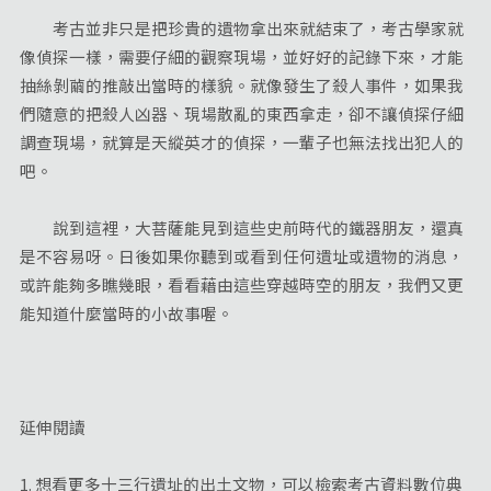
考古並非只是把珍貴的遺物拿出來就結束了，考古學家就
像偵探一樣，需要仔細的觀察現場，並好好的記錄下來，才能
抽絲剝繭的推敲出當時的樣貌。就像發生了殺人事件，如果我
們隨意的把殺人凶器、現場散亂的東西拿走，卻不讓偵探仔細
調查現場，就算是天縱英才的偵探，一輩子也無法找出犯人的
吧。
說到這裡，大菩薩能見到這些史前時代的鐵器朋友，還真
是不容易呀。日後如果你聽到或看到任何遺址或遺物的消息，
或許能夠多瞧幾眼，看看藉由這些穿越時空的朋友，我們又更
能知道什麼當時的小故事喔。
延伸閱讀
1. 想看更多十三行遺址的出土文物，可以檢索
考古資料數位典