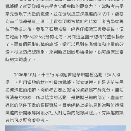
鐵爐呢？就要仰賴考古學家火眼金睛的觀察力了，當時考古學
家先發現了大量的鐵渣，並在發現這座煉鐵爐的探坑中，觀察
到南半部都是紅土區，土質有明顯被燒紅的現象。考古學家再
往下發掘之後，發現了石塊堆積；經過仔細清理與發掘後，便
在地面下約65至85公分的地方，見到這座圓形結構的整個輪廓
了。而這個圓形結構的底部，還可以見到布滿鐵渣和少量的矽
渣。根據這總總跡象，來判斷這個圓形結構物，很可能就是當
時的煉鐵爐了。
2006年10月，十三行博物館曾經舉辦體驗活動「煉人物
語」，利用當地的材料打造煉鐵爐，試著煉鐵。但是史前先民
如何煉鐵的細節，礙於考古發掘獲得的資訊還不夠充分，無法
很清楚的復原，所以這次的活動，是把握已知的部分，盡量在
近似的條件下做的模擬實驗。目前網路上還能見到當時仿造煉
鐵爐的
新聞報導
與
淡水社大對活動的記錄與照片
，有興趣的讀
者也可以配合著參考。