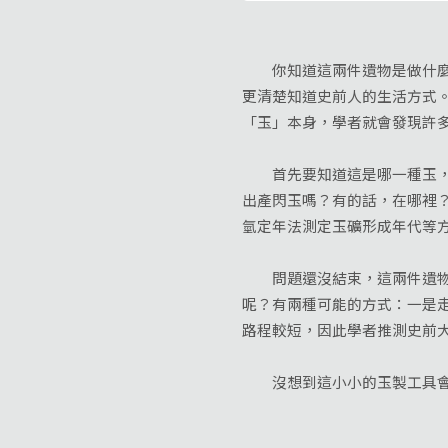
你知道這兩件遺物是做什麼用
更清楚知道史前人的生活方式
「玉」本身，學者就會發現許
首先要知道這是哪一種玉，因
出產閃玉嗎？有的話，在哪裡
氫定年法測定玉礦形成年代等
問題還沒結束，這兩件遺物出
呢？有兩種可能的方式：一是
路程較短，因此學者推測史前
沒想到這小小的玉製工具會