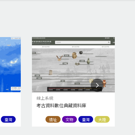
線上系統
科
考古資料數位典藏資料庫
這
臺灣
遺址
文物
臺灣
大陸