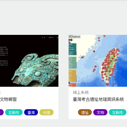
統
線上系統
古文物櫥窗
臺灣考古遺址地理資訊系統
物
互動性
臺灣
大陸
遺址
文物
互動性