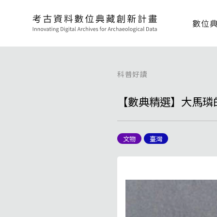
數位
科普好讀
【數典精選】大馬璘
文物
臺灣