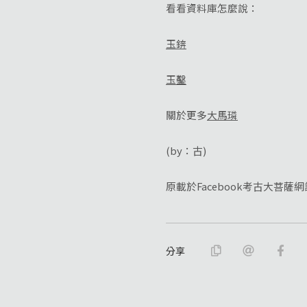
看看資料庫怎麼說：
玉錛
玉鑿
關於更多
大馬璘
(by：古)
原載於Facebook考古大菩薩網
分享