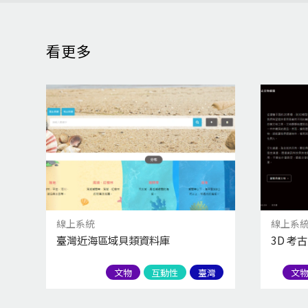
看更多
線上系統
線上系
臺灣近海區域貝類資料庫
3D 考
文物
互動性
臺灣
文