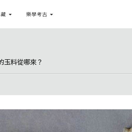
典藏
樂學考古
的玉料從哪來？