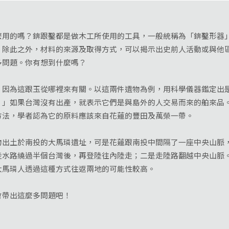
的嗎？錛跟鑿都是做木工所使用的工具，一般統稱為「錛鑿形器」
。除此之外，材料的來源及取得方式，可以揭示出史前人活動或與他
多問題。你有想到什麼嗎？
為這跟玉從哪裡來有關。以這兩件遺物為例，用科學儀器鑑定出是
？」如果台灣沒有出產，就表示它們是與島外的人交易而來的舶來品
方法，學者認為它的原料應該來自花蓮的豐田及萬榮一帶。
土於南投的大馬璘遺址，可是花蓮跟南投中間隔了一座中央山脈，
走水路繞過半個台灣後，再登陸往內陸走；二是走陸路翻越中央山脈
大馬璘人透過這種方式往返兩地的可能性較高。
帶出這麼多問題吧！