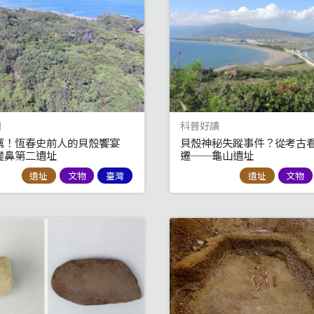
讀
科普好讀
薦！恆春史前人的貝殼饗宴
貝殼神秘失蹤事件？從考古
鑾鼻第二遺址
遷──龜山遺址
遺址
文物
臺灣
遺址
文物