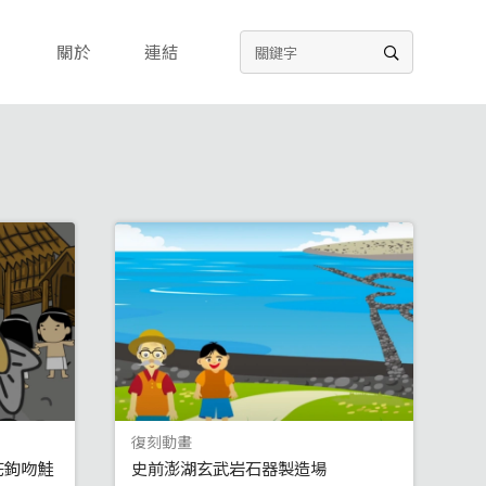
關於
連結
復刻動畫
花鉤吻鮭
史前澎湖玄武岩石器製造場